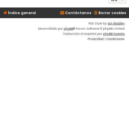
Índice general
Contáctanos
Borrar cookies
Flat Style by
Ian Bradley
Desarrollado por
phpBB
® Forum Software © phpBB Limited
Traducción al español por
phpBB España
Privacidad
|
Condiciones