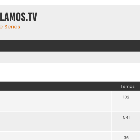
ulamos.tv
e Series
Temas
132
541
36