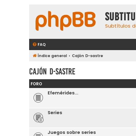
subtit
Subtítulos d
FAQ
Índice general
Cajón D-sastre
Cajón D-sastre
FORO
Efemérides...
Series
Juegos sobre series