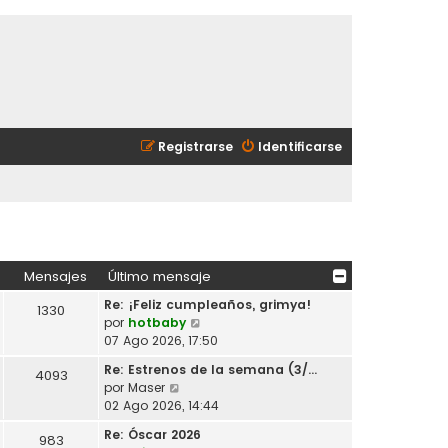
Registrarse
Identificarse
Mensajes
Último mensaje
Re: ¡Feliz cumpleaños, grimya!
1330
V
por
hotbaby
e
07 Ago 2026, 17:50
r
Re: Estrenos de la semana (3/…
4093
ú
V
por
Maser
l
e
02 Ago 2026, 14:44
t
r
i
Re: Óscar 2026
983
ú
m