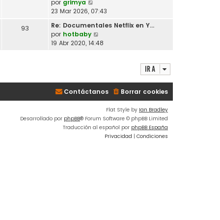
V
por
grimya
l
o
e
23 Mar 2026, 07:43
t
m
r
i
Re: Documentales Netflix en Y…
e
93
ú
m
V
por
hotbaby
n
l
o
e
19 Abr 2020, 14:48
s
t
m
r
a
i
e
ú
j
m
n
Ir a
l
e
o
s
t
m
a
i
e
Contáctanos
Borrar cookies
j
m
n
e
o
s
Flat Style by
Ian Bradley
m
a
Desarrollado por
phpBB
® Forum Software © phpBB Limited
e
j
Traducción al español por
phpBB España
n
e
Privacidad
|
Condiciones
s
a
j
e