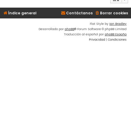
Índice general
Contáctanos
Borrar cookies
Flat Style by
Ian Bradley
Desarrollado por
phpBB
® Forum Software © phpBB Limited
Traducción al español por
phpBB España
Privacidad
|
Condiciones