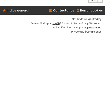
Índice general
Contáctanos
Borrar cookies
Flat Style by
Ian Bradley
Desarrollado por
phpBB
® Forum Software © phpBB Limited
Traducción al español por
phpBB España
Privacidad
|
Condiciones