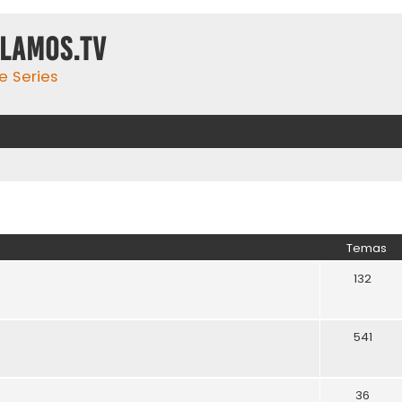
ulamos.tv
e Series
Temas
132
541
36