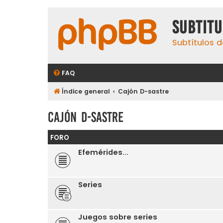
subtit
Subtítulos d
FAQ
Índice general
Cajón D-sastre
Cajón D-sastre
FORO
Efemérides...
Series
Juegos sobre series