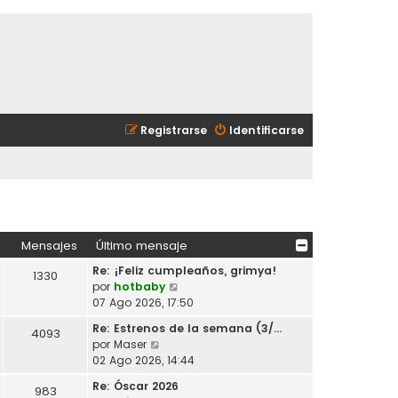
Registrarse
Identificarse
Mensajes
Último mensaje
Re: ¡Feliz cumpleaños, grimya!
1330
V
por
hotbaby
e
07 Ago 2026, 17:50
r
Re: Estrenos de la semana (3/…
4093
ú
V
por
Maser
l
e
02 Ago 2026, 14:44
t
r
i
Re: Óscar 2026
983
ú
m