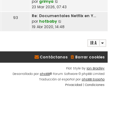
V
por
grimya
l
o
e
23 Mar 2026, 07:43
t
m
r
i
Re: Documentales Netflix en Y…
e
93
ú
m
V
por
hotbaby
n
l
o
e
19 Abr 2020, 14:48
s
t
m
r
a
i
e
ú
j
m
n
Ir a
l
e
o
s
t
m
a
i
e
Contáctanos
Borrar cookies
j
m
n
e
o
s
Flat Style by
Ian Bradley
m
a
Desarrollado por
phpBB
® Forum Software © phpBB Limited
e
j
Traducción al español por
phpBB España
n
e
Privacidad
|
Condiciones
s
a
j
e