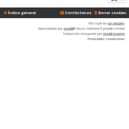
Índice general
Contáctanos
Borrar cookies
Flat Style by
Ian Bradley
Desarrollado por
phpBB
® Forum Software © phpBB Limited
Traducción al español por
phpBB España
Privacidad
|
Condiciones