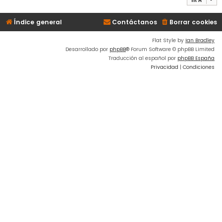
Índice general
Contáctanos
Borrar cookies
Flat Style by
Ian Bradley
Desarrollado por
phpBB
® Forum Software © phpBB Limited
Traducción al español por
phpBB España
Privacidad
|
Condiciones