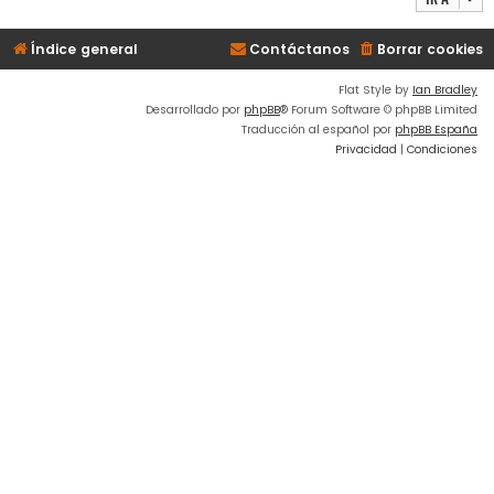
Índice general
Contáctanos
Borrar cookies
Flat Style by
Ian Bradley
Desarrollado por
phpBB
® Forum Software © phpBB Limited
Traducción al español por
phpBB España
Privacidad
|
Condiciones