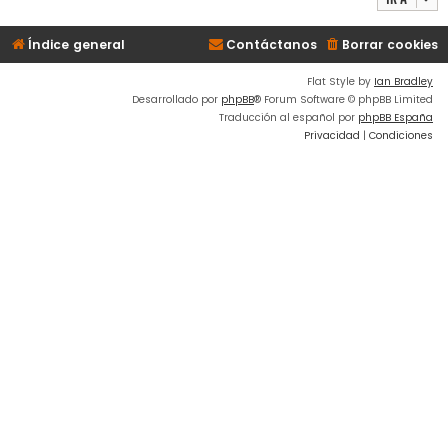
Índice general
Contáctanos
Borrar cookies
Flat Style by
Ian Bradley
Desarrollado por
phpBB
® Forum Software © phpBB Limited
Traducción al español por
phpBB España
Privacidad
|
Condiciones