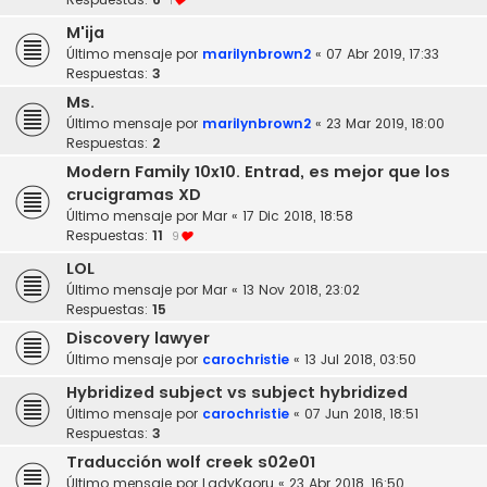
1
M'ija
Último mensaje por
marilynbrown2
«
07 Abr 2019, 17:33
Respuestas:
3
Ms.
Último mensaje por
marilynbrown2
«
23 Mar 2019, 18:00
Respuestas:
2
Modern Family 10x10. Entrad, es mejor que los
crucigramas XD
Último mensaje por
Mar
«
17 Dic 2018, 18:58
Respuestas:
11
9
LOL
Último mensaje por
Mar
«
13 Nov 2018, 23:02
Respuestas:
15
Discovery lawyer
Último mensaje por
carochristie
«
13 Jul 2018, 03:50
Hybridized subject vs subject hybridized
Último mensaje por
carochristie
«
07 Jun 2018, 18:51
Respuestas:
3
Traducción wolf creek s02e01
Último mensaje por
LadyKaoru
«
23 Abr 2018, 16:50