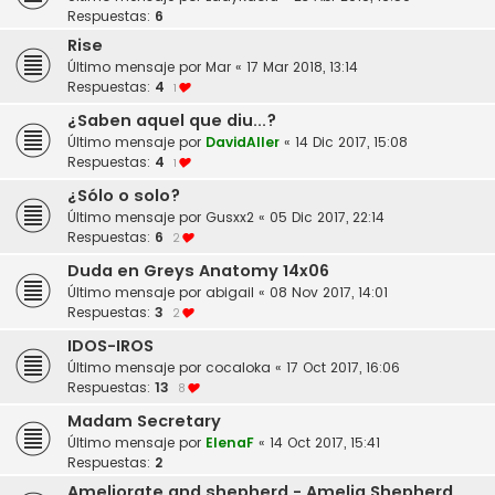
Respuestas:
6
Rise
Último mensaje por
Mar
«
17 Mar 2018, 13:14
Respuestas:
4
1
¿Saben aquel que diu...?
Último mensaje por
DavidAller
«
14 Dic 2017, 15:08
Respuestas:
4
1
¿Sólo o solo?
Último mensaje por
Gusxx2
«
05 Dic 2017, 22:14
Respuestas:
6
2
Duda en Greys Anatomy 14x06
Último mensaje por
abigail
«
08 Nov 2017, 14:01
Respuestas:
3
2
IDOS-IROS
Último mensaje por
cocaloka
«
17 Oct 2017, 16:06
Respuestas:
13
8
Madam Secretary
Último mensaje por
ElenaF
«
14 Oct 2017, 15:41
Respuestas:
2
Ameliorate and shepherd - Amelia Shepherd