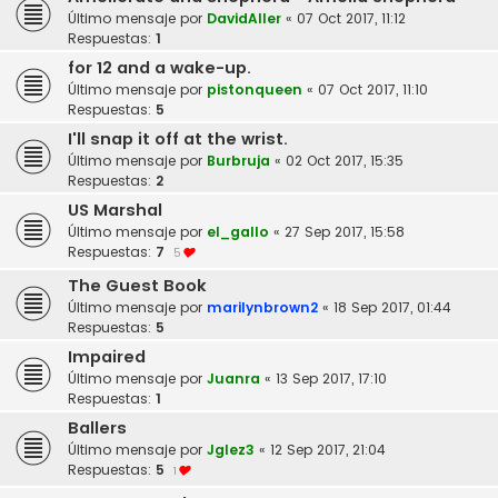
Último mensaje por
DavidAller
«
07 Oct 2017, 11:12
Respuestas:
1
for 12 and a wake-up.
Último mensaje por
pistonqueen
«
07 Oct 2017, 11:10
Respuestas:
5
I'll snap it off at the wrist.
Último mensaje por
Burbruja
«
02 Oct 2017, 15:35
Respuestas:
2
US Marshal
Último mensaje por
el_gallo
«
27 Sep 2017, 15:58
Respuestas:
7
5
The Guest Book
Último mensaje por
marilynbrown2
«
18 Sep 2017, 01:44
Respuestas:
5
Impaired
Último mensaje por
Juanra
«
13 Sep 2017, 17:10
Respuestas:
1
Ballers
Último mensaje por
Jglez3
«
12 Sep 2017, 21:04
Respuestas:
5
1