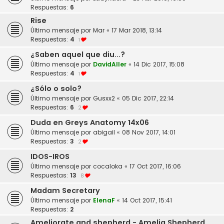
Respuestas:
6
Rise
Último mensaje por
Mar
«
17 Mar 2018, 13:14
Respuestas:
4
1
¿Saben aquel que diu...?
Último mensaje por
DavidAller
«
14 Dic 2017, 15:08
Respuestas:
4
1
¿Sólo o solo?
Último mensaje por
Gusxx2
«
05 Dic 2017, 22:14
Respuestas:
6
2
Duda en Greys Anatomy 14x06
Último mensaje por
abigail
«
08 Nov 2017, 14:01
Respuestas:
3
2
IDOS-IROS
Último mensaje por
cocaloka
«
17 Oct 2017, 16:06
Respuestas:
13
8
Madam Secretary
Último mensaje por
ElenaF
«
14 Oct 2017, 15:41
Respuestas:
2
Ameliorate and shepherd - Amelia Shepherd