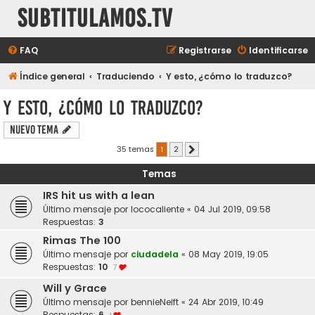
subtitulamos.tv
FAQ
Registrarse
Identificarse
Índice general
Traduciendo
Y esto, ¿cómo lo traduzco?
Y esto, ¿cómo lo traduzco?
Nuevo Tema
35 temas
1
2
Siguiente
Temas
IRS hit us with a lean
Último mensaje por
lococaliente
«
04 Jul 2019, 09:58
Respuestas:
3
Rimas The 100
Último mensaje por
ciudadela
«
08 May 2019, 19:05
Respuestas:
10
7
Will y Grace
Último mensaje por
bennieNeift
«
24 Abr 2019, 10:49
Respuestas:
6