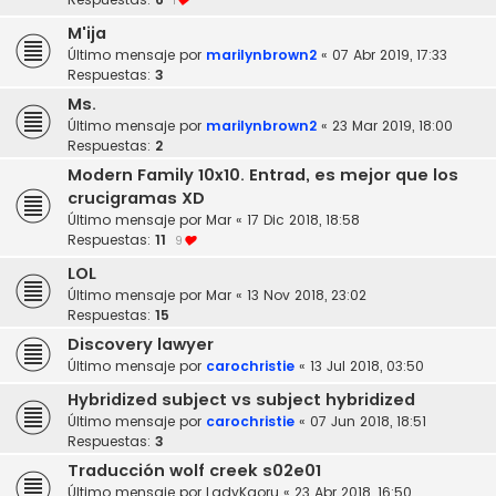
1
M'ija
Último mensaje por
marilynbrown2
«
07 Abr 2019, 17:33
Respuestas:
3
Ms.
Último mensaje por
marilynbrown2
«
23 Mar 2019, 18:00
Respuestas:
2
Modern Family 10x10. Entrad, es mejor que los
crucigramas XD
Último mensaje por
Mar
«
17 Dic 2018, 18:58
Respuestas:
11
9
LOL
Último mensaje por
Mar
«
13 Nov 2018, 23:02
Respuestas:
15
Discovery lawyer
Último mensaje por
carochristie
«
13 Jul 2018, 03:50
Hybridized subject vs subject hybridized
Último mensaje por
carochristie
«
07 Jun 2018, 18:51
Respuestas:
3
Traducción wolf creek s02e01
Último mensaje por
LadyKaoru
«
23 Abr 2018, 16:50