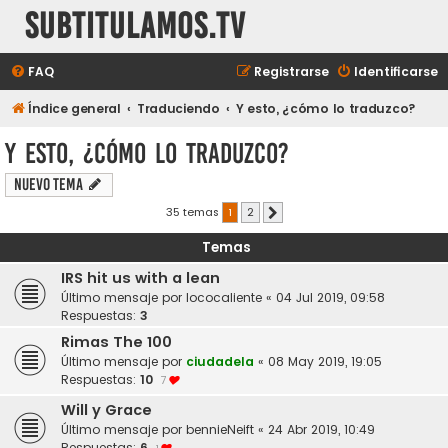
subtitulamos.tv
FAQ
Registrarse
Identificarse
Índice general
Traduciendo
Y esto, ¿cómo lo traduzco?
Y esto, ¿cómo lo traduzco?
Nuevo Tema
35 temas
1
2
Siguiente
Temas
IRS hit us with a lean
Último mensaje por
lococaliente
«
04 Jul 2019, 09:58
Respuestas:
3
Rimas The 100
Último mensaje por
ciudadela
«
08 May 2019, 19:05
Respuestas:
10
7
Will y Grace
Último mensaje por
bennieNeift
«
24 Abr 2019, 10:49
Respuestas:
6