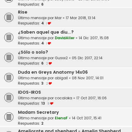
Respuestas:
6
Rise
Último mensaje por
Mar
«
17 Mar 2018, 13:14
Respuestas:
4
1
¿Saben aquel que diu...?
Último mensaje por
DavidAller
«
14 Dic 2017, 15:08
Respuestas:
4
1
¿Sólo o solo?
Último mensaje por
Gusxx2
«
05 Dic 2017, 22:14
Respuestas:
6
2
Duda en Greys Anatomy 14x06
Último mensaje por
abigail
«
08 Nov 2017, 14:01
Respuestas:
3
2
IDOS-IROS
Último mensaje por
cocaloka
«
17 Oct 2017, 16:06
Respuestas:
13
8
Madam Secretary
Último mensaje por
ElenaF
«
14 Oct 2017, 15:41
Respuestas:
2
Ameliorate and shepherd - Amelia Shepherd