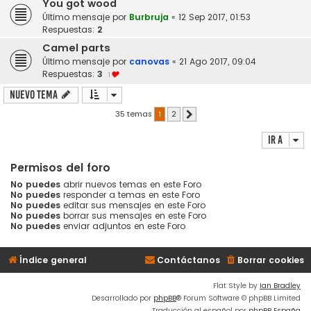
You got wood
Último mensaje por
Burbruja
«
12 Sep 2017, 01:53
Respuestas:
2
Camel parts
Último mensaje por
canovas
«
21 Ago 2017, 09:04
Respuestas:
3
1
Nuevo Tema
35 temas
1
2
Siguiente
Ir a
Permisos del foro
No puedes
abrir nuevos temas en este Foro
No puedes
responder a temas en este Foro
No puedes
editar sus mensajes en este Foro
No puedes
borrar sus mensajes en este Foro
No puedes
enviar adjuntos en este Foro
Índice general
Contáctanos
Borrar cookies
Flat Style by
Ian Bradley
Desarrollado por
phpBB
® Forum Software © phpBB Limited
Traducción al español por
phpBB España