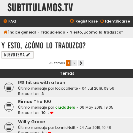
subtitulamos.tv
FAQ
Registrarse
Identificarse
Índice general
Traduciendo
Y esto, ¿cómo lo traduzco?
Y esto, ¿cómo lo traduzco?
Nuevo Tema
35 temas
1
2
Siguiente
Temas
IRS hit us with a lean
Último mensaje por
lococaliente
«
04 Jul 2019, 09:58
Respuestas:
3
Rimas The 100
Último mensaje por
ciudadela
«
08 May 2019, 19:05
Respuestas:
10
7
Will y Grace
Último mensaje por
bennieNeift
«
24 Abr 2019, 10:49
Respuestas:
6