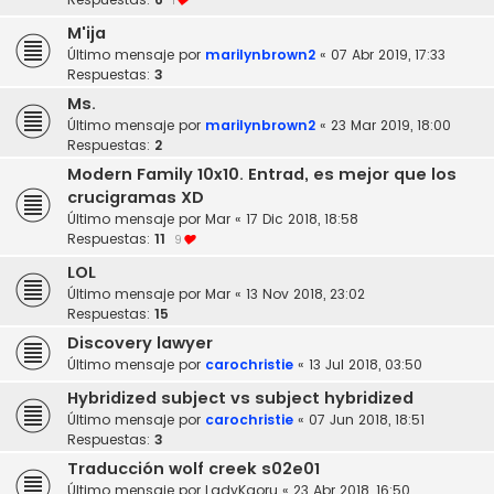
1
M'ija
Último mensaje por
marilynbrown2
«
07 Abr 2019, 17:33
Respuestas:
3
Ms.
Último mensaje por
marilynbrown2
«
23 Mar 2019, 18:00
Respuestas:
2
Modern Family 10x10. Entrad, es mejor que los
crucigramas XD
Último mensaje por
Mar
«
17 Dic 2018, 18:58
Respuestas:
11
9
LOL
Último mensaje por
Mar
«
13 Nov 2018, 23:02
Respuestas:
15
Discovery lawyer
Último mensaje por
carochristie
«
13 Jul 2018, 03:50
Hybridized subject vs subject hybridized
Último mensaje por
carochristie
«
07 Jun 2018, 18:51
Respuestas:
3
Traducción wolf creek s02e01
Último mensaje por
LadyKaoru
«
23 Abr 2018, 16:50