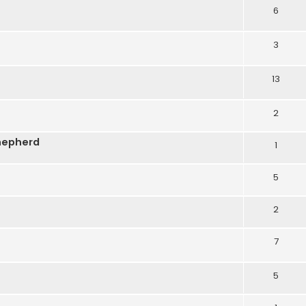
6
3
13
2
hepherd
1
5
2
7
5