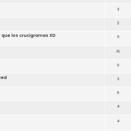
3
2
r que los crucigramas XD
11
15
0
zed
3
6
4
4