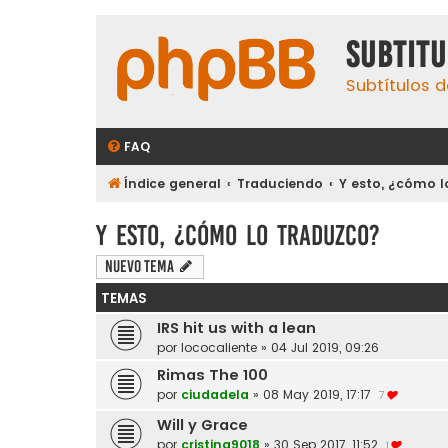
subtit
Subtítulos d
FAQ
Índice general
Traduciendo
Y esto, ¿cómo l
Y esto, ¿cómo lo traduzco?
Nuevo Tema
TEMAS
IRS hit us with a lean
por
lococaliente
»
04 Jul 2019, 09:26
Rimas The 100
por
ciudadela
»
08 May 2019, 17:17
7
Will y Grace
por
cristina9018
»
30 Sep 2017, 11:52
1