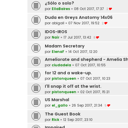
¿Sólo o solo?
por
EllaBaires
»
08 Oct 2017, 17:37
2
Duda en Greys Anatomy 14x06
por
abigail
»
07 Nov 2017, 19:52
2
IDOS-IROS
por
Naír
»
17 Jul 2017, 13:42
8
Madam Secretary
por
ElenaF
»
14 Oct 2017, 12:20
Ameliorate and shepherd - Amelia S
por
ciudadela
»
07 Oct 2017, 10:55
for 12 and a wake-up.
por
pistonqueen
»
07 Oct 2017, 10:23
I'll snap it off at the wrist.
por
pistonqueen
»
02 Oct 2017, 15:21
US Marshal
por
el_gallo
»
26 Sep 2017, 21:34
5
The Guest Book
por
Rick
»
12 Sep 2017, 23:10
Impaired