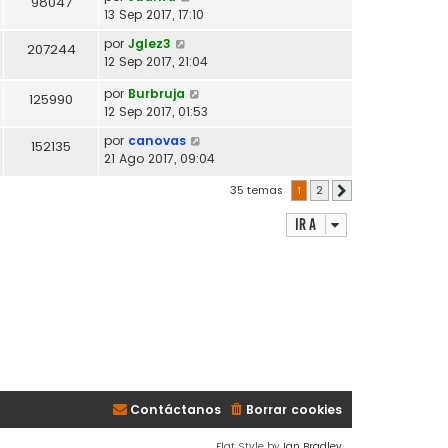
98047
13 Sep 2017, 17:10
por
Jglez3
207244
12 Sep 2017, 21:04
por
Burbruja
125990
12 Sep 2017, 01:53
por
canovas
152135
21 Ago 2017, 09:04
35 temas
1
2
Siguiente
Ir a
Contáctanos
Borrar cookies
Flat Style by
Ian Bradley