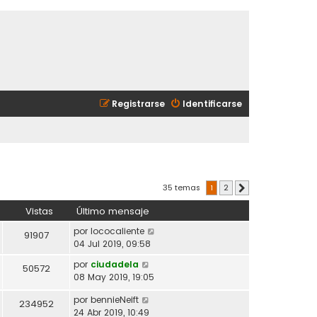
Registrarse
Identificarse
35 temas
1
2
Siguiente
Vistas
Último mensaje
por
lococaliente
91907
04 Jul 2019, 09:58
por
ciudadela
50572
08 May 2019, 19:05
por
bennieNeift
234952
24 Abr 2019, 10:49