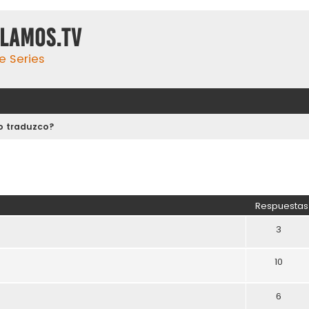
ulamos.tv
e Series
o traduzco?
Respuestas
3
10
6