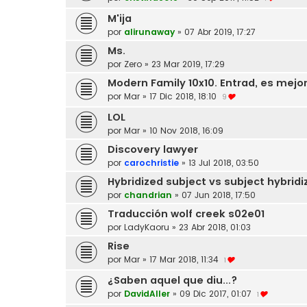
M'ija
por
alirunaway
»
07 Abr 2019, 17:27
Ms.
por
Zero
»
23 Mar 2019, 17:29
Modern Family 10x10. Entrad, es mejo
por
Mar
»
17 Dic 2018, 18:10
9
LOL
por
Mar
»
10 Nov 2018, 16:09
Discovery lawyer
por
carochristie
»
13 Jul 2018, 03:50
Hybridized subject vs subject hybridi
por
chandrian
»
07 Jun 2018, 17:50
Traducción wolf creek s02e01
por
LadyKaoru
»
23 Abr 2018, 01:03
Rise
por
Mar
»
17 Mar 2018, 11:34
1
¿Saben aquel que diu...?
por
DavidAller
»
09 Dic 2017, 01:07
1