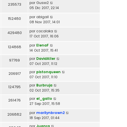
por
Gusxx2
235573
05 Dic 2017, 22:14
por
abigail
152480
08 Nov 2017, 14:01
por
cocaloka
429480
17 Oct 2017, 16:06
por
ElenaF
124868
14 Oct 2017, 15:41
por
DavidAller
97769
07 Oct 2017, 11:12
por
pistonqueen
206917
07 Oct 2017, 11:10
por
Burbruja
124795
02 Oct 2017, 15:35
por
el_gallo
261476
27 Sep 2017, 15:58
por
marilynbrown2
206882
18 Sep 2017, 01:44
por
Juanra