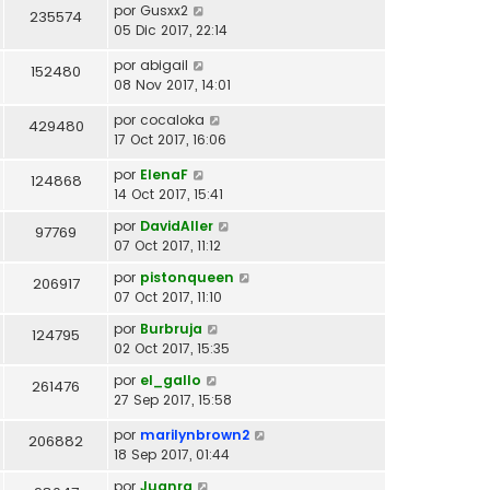
por
Gusxx2
235574
05 Dic 2017, 22:14
por
abigail
152480
08 Nov 2017, 14:01
por
cocaloka
429480
17 Oct 2017, 16:06
por
ElenaF
124868
14 Oct 2017, 15:41
por
DavidAller
97769
07 Oct 2017, 11:12
por
pistonqueen
206917
07 Oct 2017, 11:10
por
Burbruja
124795
02 Oct 2017, 15:35
por
el_gallo
261476
27 Sep 2017, 15:58
por
marilynbrown2
206882
18 Sep 2017, 01:44
por
Juanra