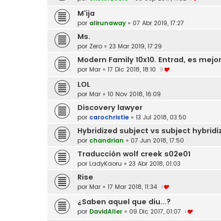
M'ija
por
alirunaway
»
07 Abr 2019, 17:27
Ms.
por
Zero
»
23 Mar 2019, 17:29
Modern Family 10x10. Entrad, es mejo
por
Mar
»
17 Dic 2018, 18:10
9
LOL
por
Mar
»
10 Nov 2018, 16:09
Discovery lawyer
por
carochristie
»
13 Jul 2018, 03:50
Hybridized subject vs subject hybridi
por
chandrian
»
07 Jun 2018, 17:50
Traducción wolf creek s02e01
por
LadyKaoru
»
23 Abr 2018, 01:03
Rise
por
Mar
»
17 Mar 2018, 11:34
1
¿Saben aquel que diu...?
por
DavidAller
»
09 Dic 2017, 01:07
1