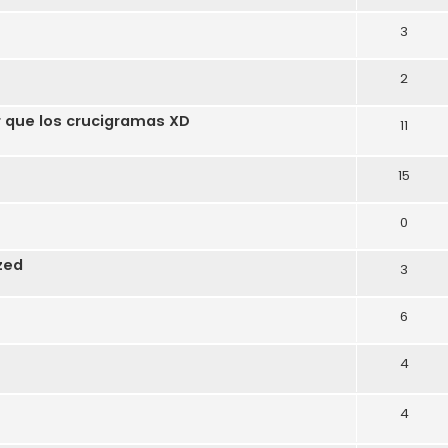
3
2
r que los crucigramas XD
11
15
0
zed
3
6
4
4