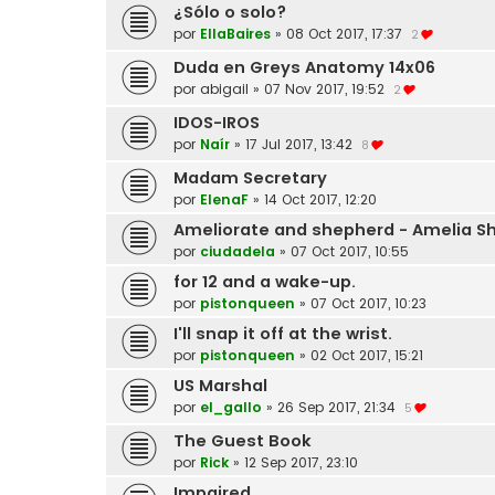
¿Sólo o solo?
por
EllaBaires
»
08 Oct 2017, 17:37
2
Duda en Greys Anatomy 14x06
por
abigail
»
07 Nov 2017, 19:52
2
IDOS-IROS
por
Naír
»
17 Jul 2017, 13:42
8
Madam Secretary
por
ElenaF
»
14 Oct 2017, 12:20
Ameliorate and shepherd - Amelia S
por
ciudadela
»
07 Oct 2017, 10:55
for 12 and a wake-up.
por
pistonqueen
»
07 Oct 2017, 10:23
I'll snap it off at the wrist.
por
pistonqueen
»
02 Oct 2017, 15:21
US Marshal
por
el_gallo
»
26 Sep 2017, 21:34
5
The Guest Book
por
Rick
»
12 Sep 2017, 23:10
Impaired