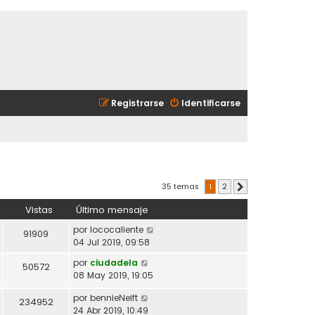
Registrarse
Identificarse
35 temas
1
2
Siguiente
Vistas
Último mensaje
por
lococaliente
91909
04 Jul 2019, 09:58
por
ciudadela
50572
08 May 2019, 19:05
por
bennieNeift
234952
24 Abr 2019, 10:49