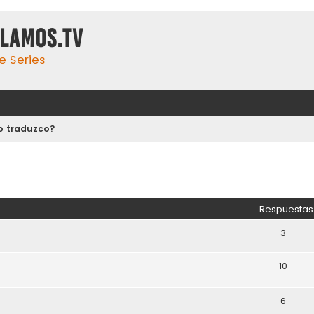
ulamos.tv
e Series
o traduzco?
Respuestas
3
10
6