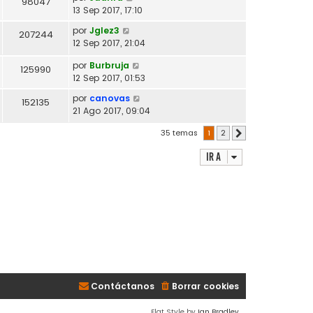
98047
13 Sep 2017, 17:10
por
Jglez3
207244
12 Sep 2017, 21:04
por
Burbruja
125990
12 Sep 2017, 01:53
por
canovas
152135
21 Ago 2017, 09:04
35 temas
1
2
Siguiente
Ir a
Contáctanos
Borrar cookies
Flat Style by
Ian Bradley