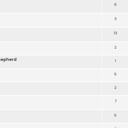
6
3
13
2
hepherd
1
5
2
7
5