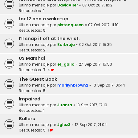
Último mensaje por
DavidAller
«
07 Oct 2017, 11:12
Respuestas:
1
for 12 and a wake-up.
Último mensaje por
pistonqueen
«
07 Oct 2017, 11:10
Respuestas:
5
I'll snap it off at the wrist.
Último mensaje por
Burbruja
«
02 Oct 2017, 15:35
Respuestas:
2
US Marshal
Último mensaje por
el_gallo
«
27 Sep 2017, 15:58
Respuestas:
7
5
The Guest Book
Último mensaje por
marilynbrown2
«
18 Sep 2017, 01:44
Respuestas:
5
Impaired
Último mensaje por
Juanra
«
13 Sep 2017, 17:10
Respuestas:
1
Ballers
Último mensaje por
Jglez3
«
12 Sep 2017, 21:04
Respuestas:
5
1