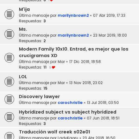
1
M'ija
Último mensaje por
marilynbrown2
«
07 Abr 2019, 17:33
Respuestas:
3
Ms.
Último mensaje por
marilynbrown2
«
23 Mar 2019, 18:00
Respuestas:
2
Modern Family 10x10. Entrad, es mejor que los
crucigramas XD
Último mensaje por
Mar
«
17 Dic 2018, 18:58
Respuestas:
11
9
LOL
Último mensaje por
Mar
«
13 Nov 2018, 23:02
Respuestas:
15
Discovery lawyer
Último mensaje por
carochristie
«
13 Jul 2018, 03:50
Hybridized subject vs subject hybridized
Último mensaje por
carochristie
«
07 Jun 2018, 18:51
Respuestas:
3
Traducción wolf creek s02e01
Último mensaje por
LadyKaoru
«
23 Abr 2018, 16:50