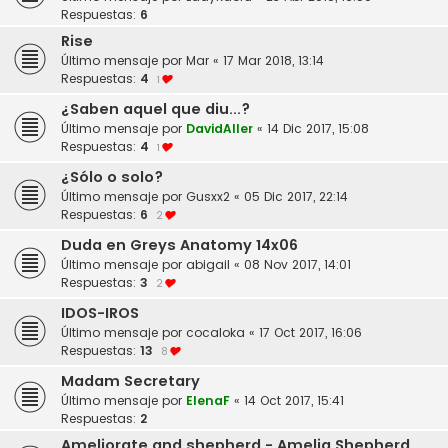
Respuestas:
6
Rise
Último mensaje por
Mar
«
17 Mar 2018, 13:14
Respuestas:
4
1
¿Saben aquel que diu...?
Último mensaje por
DavidAller
«
14 Dic 2017, 15:08
Respuestas:
4
1
¿Sólo o solo?
Último mensaje por
Gusxx2
«
05 Dic 2017, 22:14
Respuestas:
6
2
Duda en Greys Anatomy 14x06
Último mensaje por
abigail
«
08 Nov 2017, 14:01
Respuestas:
3
2
IDOS-IROS
Último mensaje por
cocaloka
«
17 Oct 2017, 16:06
Respuestas:
13
8
Madam Secretary
Último mensaje por
ElenaF
«
14 Oct 2017, 15:41
Respuestas:
2
Ameliorate and shepherd - Amelia Shepherd