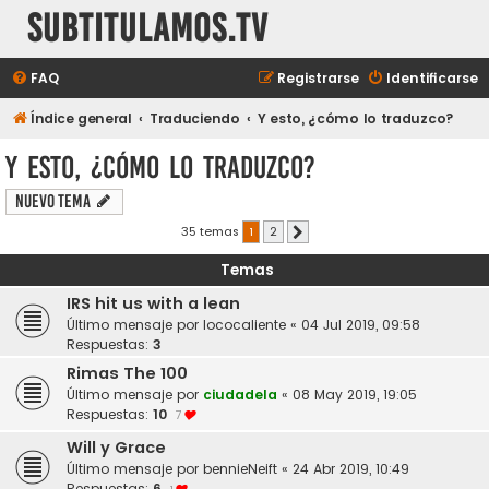
subtitulamos.tv
FAQ
Registrarse
Identificarse
Índice general
Traduciendo
Y esto, ¿cómo lo traduzco?
Y esto, ¿cómo lo traduzco?
Nuevo Tema
35 temas
1
2
Siguiente
Temas
IRS hit us with a lean
Último mensaje por
lococaliente
«
04 Jul 2019, 09:58
Respuestas:
3
Rimas The 100
Último mensaje por
ciudadela
«
08 May 2019, 19:05
Respuestas:
10
7
Will y Grace
Último mensaje por
bennieNeift
«
24 Abr 2019, 10:49
Respuestas:
6