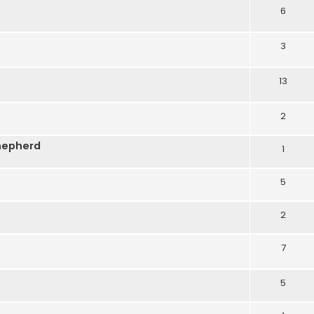
6
3
13
2
hepherd
1
5
2
7
5