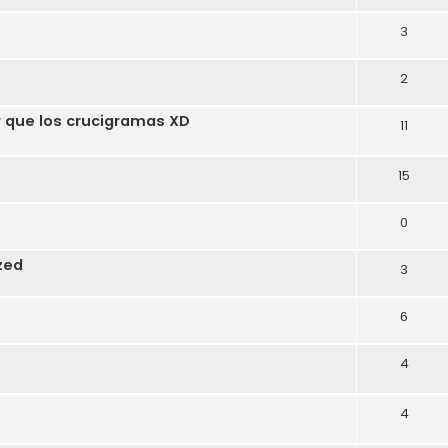
3
2
r que los crucigramas XD
11
15
0
zed
3
6
4
4