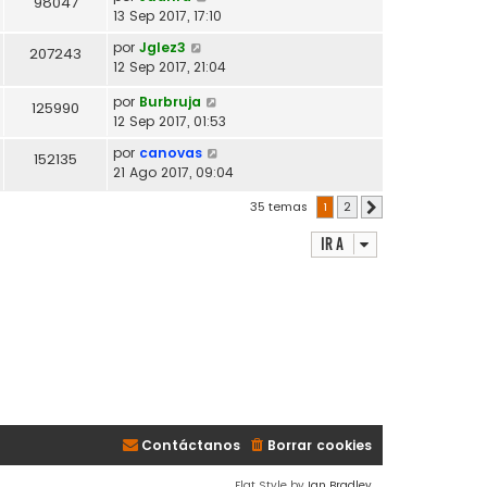
98047
13 Sep 2017, 17:10
por
Jglez3
207243
12 Sep 2017, 21:04
por
Burbruja
125990
12 Sep 2017, 01:53
por
canovas
152135
21 Ago 2017, 09:04
35 temas
1
2
Siguiente
Ir a
Contáctanos
Borrar cookies
Flat Style by
Ian Bradley