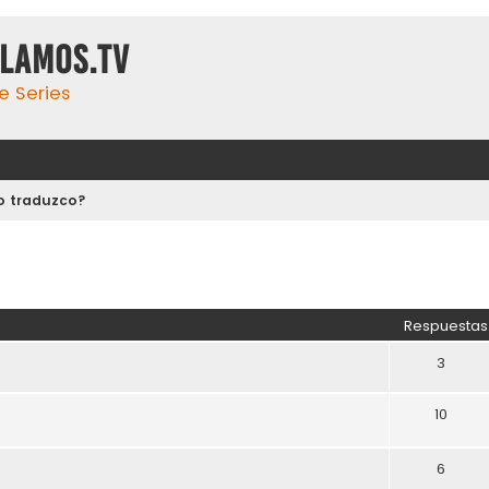
ulamos.tv
e Series
o traduzco?
Respuestas
3
10
6