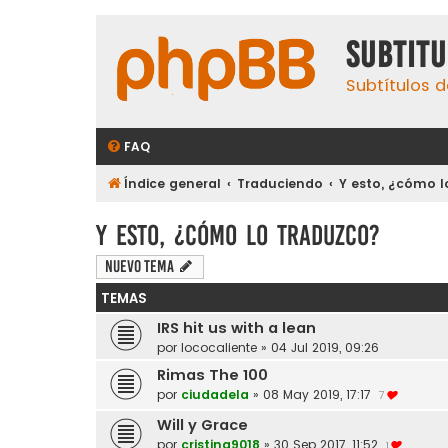
subtit
Subtítulos d
FAQ
Índice general
Traduciendo
Y esto, ¿cómo l
Y esto, ¿cómo lo traduzco?
Nuevo Tema
TEMAS
IRS hit us with a lean
por
lococaliente
»
04 Jul 2019, 09:26
Rimas The 100
por
ciudadela
»
08 May 2019, 17:17
7
Will y Grace
por
cristina9018
»
30 Sep 2017, 11:52
1