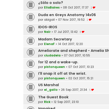
¿Sólo o solo?
por
EllaBaires
»
08 Oct 2017, 17:37
2
Duda en Greys Anatomy 14x06
por
abigail
»
07 Nov 2017, 19:52
2
IDOS-IROS
por
Naír
»
17 Jul 2017, 13:42
8
Madam Secretary
por
ElenaF
»
14 Oct 2017, 12:20
Ameliorate and shepherd - Amelia S
por
ciudadela
»
07 Oct 2017, 10:55
for 12 and a wake-up.
por
pistonqueen
»
07 Oct 2017, 10:23
I'll snap it off at the wrist.
por
pistonqueen
»
02 Oct 2017, 15:21
US Marshal
por
el_gallo
»
26 Sep 2017, 21:34
5
The Guest Book
por
Rick
»
12 Sep 2017, 23:10
Impaired