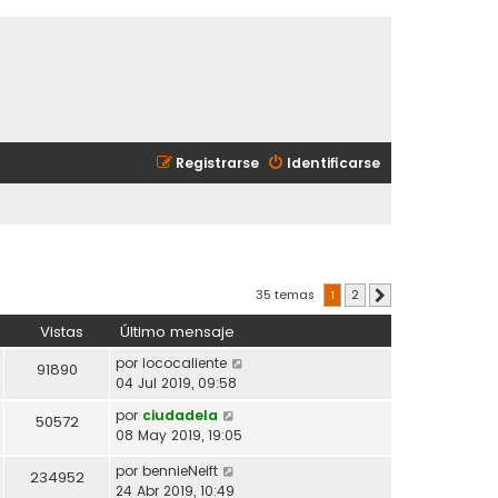
Registrarse
Identificarse
35 temas
1
2
Siguiente
Vistas
Último mensaje
por
lococaliente
91890
04 Jul 2019, 09:58
por
ciudadela
50572
08 May 2019, 19:05
por
bennieNeift
234952
24 Abr 2019, 10:49