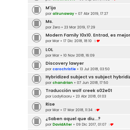
M'ija
por
alirunaway
»
07 Abr 2019, 17:27
Ms.
por
Zero
»
23 Mar 2019, 17:29
Modern Family 10x10. Entrad, es mejo
por
Mar
»
17 Dic 2018, 18:10
9
LOL
por
Mar
»
10 Nov 2018, 16:09
Discovery lawyer
por
carochristie
»
13 Jul 2018, 03:50
Hybridized subject vs subject hybridi
por
chandrian
»
07 Jun 2018, 17:50
Traducción wolf creek s02e01
por
LadyKaoru
»
23 Abr 2018, 01:03
Rise
por
Mar
»
17 Mar 2018, 11:34
1
¿Saben aquel que diu...?
por
DavidAller
»
09 Dic 2017, 01:07
1