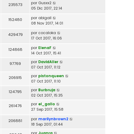
por
Gusxx2
235573
05 Dic 2017, 22:14
por
abigail
152480
08 Nov 2017, 14:01
por
cocaloka
429479
17 Oct 2017, 16:06
por
ElenaF
124868
14 Oct 2017, 15:41
por
DavidAller
97769
07 Oct 2017, 11:12
por
pistonqueen
206915
07 Oct 2017, 11:10
por
Burbruja
124795
02 Oct 2017, 15:35
por
el_gallo
261476
27 Sep 2017, 15:58
por
marilynbrown2
206881
18 Sep 2017, 01:44
por
Juanra