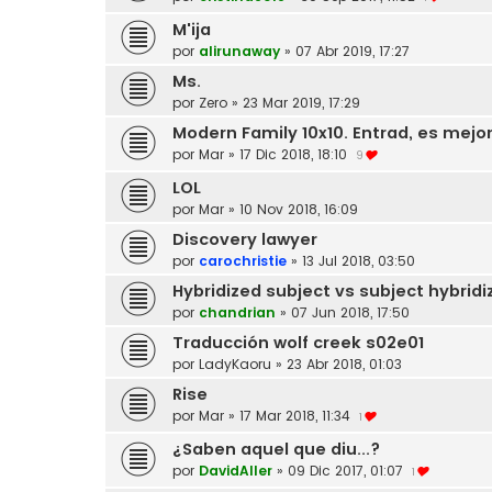
M'ija
por
alirunaway
»
07 Abr 2019, 17:27
Ms.
por
Zero
»
23 Mar 2019, 17:29
Modern Family 10x10. Entrad, es mejo
por
Mar
»
17 Dic 2018, 18:10
9
LOL
por
Mar
»
10 Nov 2018, 16:09
Discovery lawyer
por
carochristie
»
13 Jul 2018, 03:50
Hybridized subject vs subject hybridi
por
chandrian
»
07 Jun 2018, 17:50
Traducción wolf creek s02e01
por
LadyKaoru
»
23 Abr 2018, 01:03
Rise
por
Mar
»
17 Mar 2018, 11:34
1
¿Saben aquel que diu...?
por
DavidAller
»
09 Dic 2017, 01:07
1