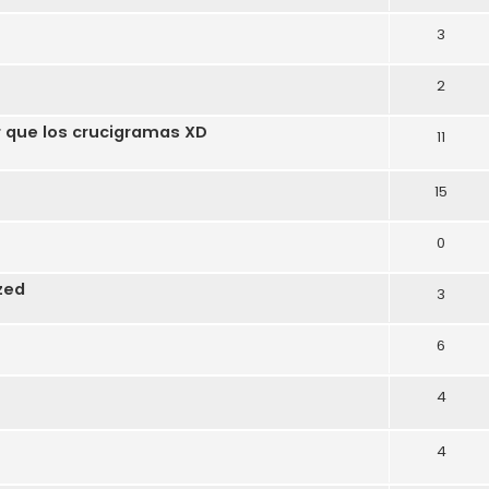
3
2
r que los crucigramas XD
11
15
0
zed
3
6
4
4