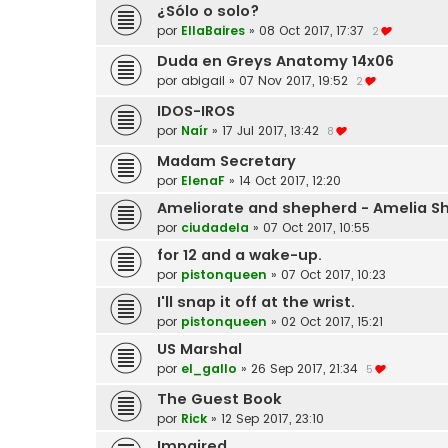
¿Sólo o solo?
por
EllaBaires
»
08 Oct 2017, 17:37
2
Duda en Greys Anatomy 14x06
por
abigail
»
07 Nov 2017, 19:52
2
IDOS-IROS
por
Naír
»
17 Jul 2017, 13:42
8
Madam Secretary
por
ElenaF
»
14 Oct 2017, 12:20
Ameliorate and shepherd - Amelia S
por
ciudadela
»
07 Oct 2017, 10:55
for 12 and a wake-up.
por
pistonqueen
»
07 Oct 2017, 10:23
I'll snap it off at the wrist.
por
pistonqueen
»
02 Oct 2017, 15:21
US Marshal
por
el_gallo
»
26 Sep 2017, 21:34
5
The Guest Book
por
Rick
»
12 Sep 2017, 23:10
Impaired