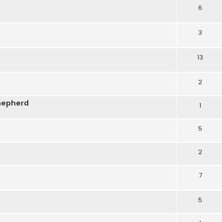
6
3
13
2
hepherd
1
5
2
7
5