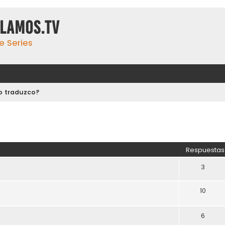
ulamos.tv
e Series
o traduzco?
Respuestas
3
10
6