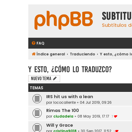
subtit
Subtítulos d
FAQ
Índice general
Traduciendo
Y esto, ¿cómo l
Y esto, ¿cómo lo traduzco?
Nuevo Tema
TEMAS
IRS hit us with a lean
por
lococaliente
»
04 Jul 2019, 09:26
Rimas The 100
por
ciudadela
»
08 May 2019, 17:17
7
Will y Grace
por
cristina9018
»
30 Sep 2017, 11:52
1