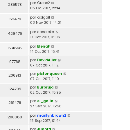
por
Gusxx2
235573
05 Dic 2017, 22:14
por
abigail
152479
08 Nov 2017, 14:01
por
cocaloka
429476
17 Oct 2017, 16:06
por
ElenaF
124868
14 Oct 2017, 15:41
por
DavidAller
97768
07 Oct 2017, 11:12
por
pistonqueen
206913
07 Oct 2017, 11:10
por
Burbruja
124795
02 Oct 2017, 15:35
por
el_gallo
261476
27 Sep 2017, 15:58
por
marilynbrown2
206880
18 Sep 2017, 01:44
por
Juanra