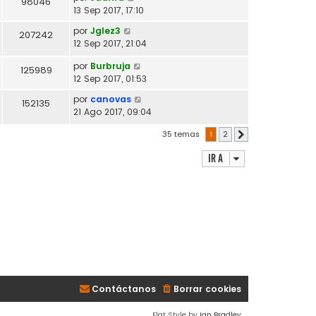
98046
13 Sep 2017, 17:10
por
Jglez3
207242
12 Sep 2017, 21:04
por
Burbruja
125989
12 Sep 2017, 01:53
por
canovas
152135
21 Ago 2017, 09:04
35 temas
1
2
Siguiente
Ir a
Contáctanos
Borrar cookies
Flat Style by
Ian Bradley