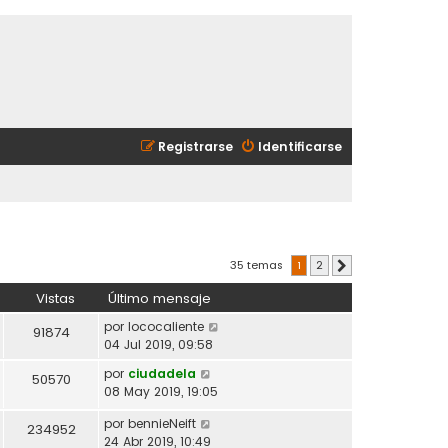
Registrarse
Identificarse
35 temas
1
2
Siguiente
Vistas
Último mensaje
por
lococaliente
91874
04 Jul 2019, 09:58
por
ciudadela
50570
08 May 2019, 19:05
por
bennieNeift
234952
24 Abr 2019, 10:49