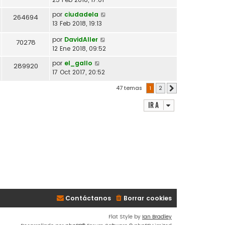
por
ciudadela
264694
13 Feb 2018, 19:13
por
DavidAller
70278
12 Ene 2018, 09:52
por
el_gallo
289920
17 Oct 2017, 20:52
47 temas
1
2
Siguiente
Ir a
Contáctanos
Borrar cookies
Flat Style by
Ian Bradley