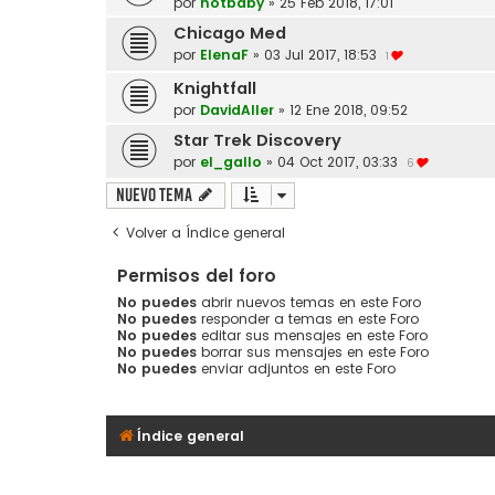
por
hotbaby
»
25 Feb 2018, 17:01
Chicago Med
por
ElenaF
»
03 Jul 2017, 18:53
1
Knightfall
por
DavidAller
»
12 Ene 2018, 09:52
Star Trek Discovery
por
el_gallo
»
04 Oct 2017, 03:33
6
Nuevo Tema
Volver a Índice general
Permisos del foro
No puedes
abrir nuevos temas en este Foro
No puedes
responder a temas en este Foro
No puedes
editar sus mensajes en este Foro
No puedes
borrar sus mensajes en este Foro
No puedes
enviar adjuntos en este Foro
Índice general