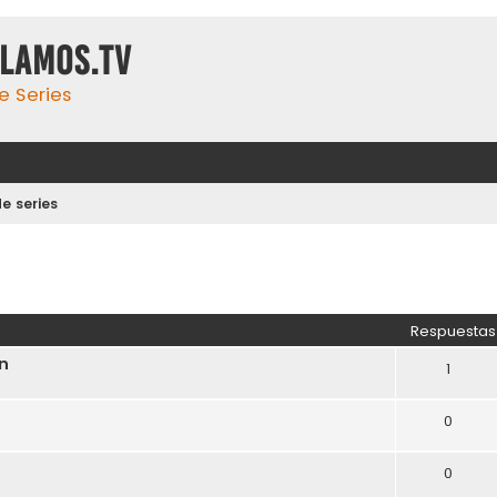
ulamos.tv
e Series
e series
Respuestas
on
1
0
0