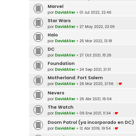
Marvel
por
DavidAller
»
01 Jul 2022, 22:46
Star Wars
por
DavidAller
»
27 May 2022, 23:06
Halo
por
DavidAller
»
25 Mar 2022, 13:18
DC
por
DavidAller
»
27 Oct 2021, 15:26
Foundation
por
DavidAller
»
24 Sep 2021, 21:31
Motherland: Fort Salem
por
DavidAller
»
26 Mar 2020, 21:56
3
Nevers
por
DavidAller
»
26 Abr 2021, 16:04
The Watch
por
DavidAller
»
09 Ene 2021, 11:34
1
Doom Patrol (ya incorporado en DC)
por
DavidAller
»
12 Abr 2019, 19:54
1