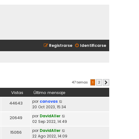
Registrarse
Identificarse
47 temas
1
2
Siguiente
Vistas
Último mensaje
por
canovas
44643
20 Oct 2023, 15:34
por
DavidAller
20649
02 Sep 2022, 14:49
por
DavidAller
15086
22 Ago 2022, 14:09