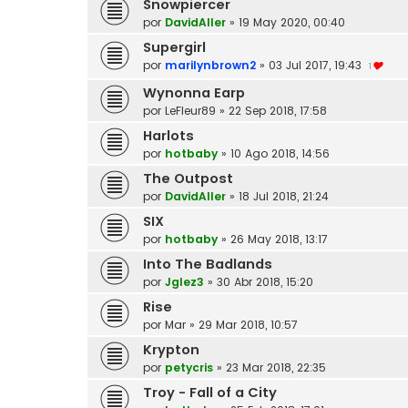
Snowpiercer
por
DavidAller
»
19 May 2020, 00:40
Supergirl
por
marilynbrown2
»
03 Jul 2017, 19:43
1
Wynonna Earp
por
LeFleur89
»
22 Sep 2018, 17:58
Harlots
por
hotbaby
»
10 Ago 2018, 14:56
The Outpost
por
DavidAller
»
18 Jul 2018, 21:24
SIX
por
hotbaby
»
26 May 2018, 13:17
Into The Badlands
por
Jglez3
»
30 Abr 2018, 15:20
Rise
por
Mar
»
29 Mar 2018, 10:57
Krypton
por
petycris
»
23 Mar 2018, 22:35
Troy - Fall of a City