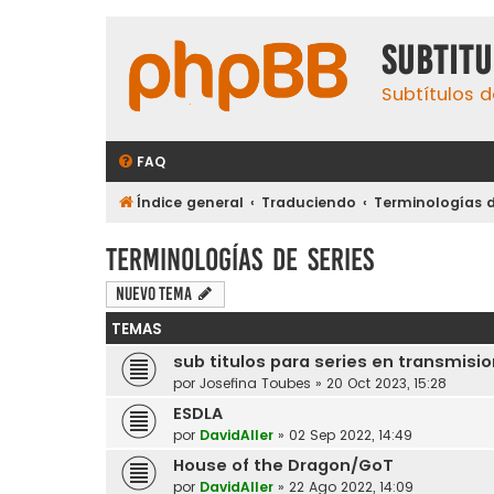
subtit
Subtítulos d
FAQ
Índice general
Traduciendo
Terminologías d
Terminologías de series
Nuevo Tema
TEMAS
sub titulos para series en transmisi
por
Josefina Toubes
»
20 Oct 2023, 15:28
ESDLA
por
DavidAller
»
02 Sep 2022, 14:49
House of the Dragon/GoT
por
DavidAller
»
22 Ago 2022, 14:09