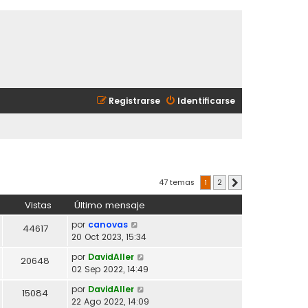
Registrarse
Identificarse
47 temas
1
2
Siguiente
Vistas
Último mensaje
por
canovas
44617
20 Oct 2023, 15:34
por
DavidAller
20648
02 Sep 2022, 14:49
por
DavidAller
15084
22 Ago 2022, 14:09