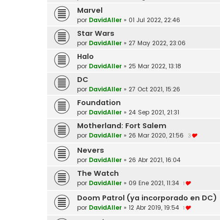
Marvel
por
DavidAller
»
01 Jul 2022, 22:46
Star Wars
por
DavidAller
»
27 May 2022, 23:06
Halo
por
DavidAller
»
25 Mar 2022, 13:18
DC
por
DavidAller
»
27 Oct 2021, 15:26
Foundation
por
DavidAller
»
24 Sep 2021, 21:31
Motherland: Fort Salem
por
DavidAller
»
26 Mar 2020, 21:56
3
Nevers
por
DavidAller
»
26 Abr 2021, 16:04
The Watch
por
DavidAller
»
09 Ene 2021, 11:34
1
Doom Patrol (ya incorporado en DC)
por
DavidAller
»
12 Abr 2019, 19:54
1