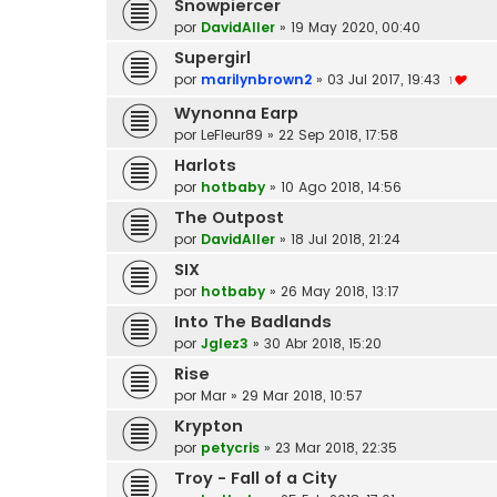
Snowpiercer
por
DavidAller
»
19 May 2020, 00:40
Supergirl
por
marilynbrown2
»
03 Jul 2017, 19:43
1
Wynonna Earp
por
LeFleur89
»
22 Sep 2018, 17:58
Harlots
por
hotbaby
»
10 Ago 2018, 14:56
The Outpost
por
DavidAller
»
18 Jul 2018, 21:24
SIX
por
hotbaby
»
26 May 2018, 13:17
Into The Badlands
por
Jglez3
»
30 Abr 2018, 15:20
Rise
por
Mar
»
29 Mar 2018, 10:57
Krypton
por
petycris
»
23 Mar 2018, 22:35
Troy - Fall of a City