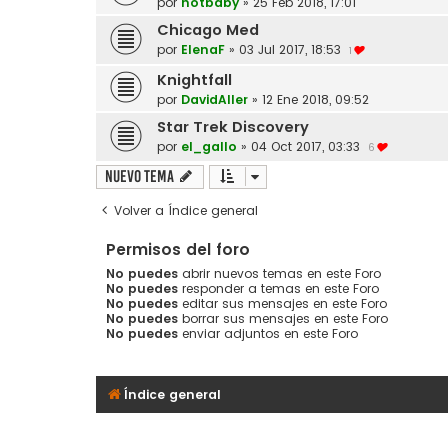
por
hotbaby
»
25 Feb 2018, 17:01
Chicago Med
por
ElenaF
»
03 Jul 2017, 18:53
1
Knightfall
por
DavidAller
»
12 Ene 2018, 09:52
Star Trek Discovery
por
el_gallo
»
04 Oct 2017, 03:33
6
Nuevo Tema
Volver a Índice general
Permisos del foro
No puedes
abrir nuevos temas en este Foro
No puedes
responder a temas en este Foro
No puedes
editar sus mensajes en este Foro
No puedes
borrar sus mensajes en este Foro
No puedes
enviar adjuntos en este Foro
Índice general