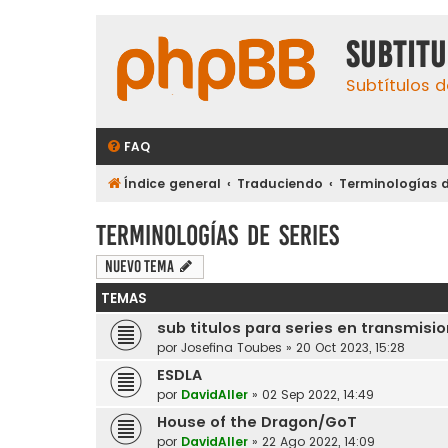
subtit
Subtítulos d
FAQ
Índice general
Traduciendo
Terminologías d
Terminologías de series
Nuevo Tema
TEMAS
sub titulos para series en transmisi
por
Josefina Toubes
»
20 Oct 2023, 15:28
ESDLA
por
DavidAller
»
02 Sep 2022, 14:49
House of the Dragon/GoT
por
DavidAller
»
22 Ago 2022, 14:09