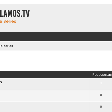
ulamos.tv
e Series
e series
Respuestas
on
1
0
0