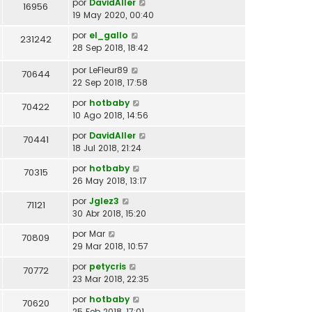
por
DavidAller
16956
19 May 2020, 00:40
por
el_gallo
231242
28 Sep 2018, 18:42
por
LeFleur89
70644
22 Sep 2018, 17:58
por
hotbaby
70422
10 Ago 2018, 14:56
por
DavidAller
70441
18 Jul 2018, 21:24
por
hotbaby
70315
26 May 2018, 13:17
por
Jglez3
71121
30 Abr 2018, 15:20
por
Mar
70809
29 Mar 2018, 10:57
por
petycris
70772
23 Mar 2018, 22:35
por
hotbaby
70620
25 Feb 2018, 17:01