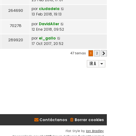
por
ciudadela
264690
13 Feb 2018, 19:13
por
DavidAller
70278
12 Ene 2018, 09:52
por
el_gallo
289920
17 Oct 2017, 20:52
47 temas
1
2
Siguiente
Ir a
Contáctanos
Borrar cookies
Flat Style by
Ian Bradley