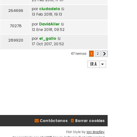
por
ciudadela
264696
13 Feb 2018, 19:13
por
DavidAller
70278
12 Ene 2018, 09:52
por
el_gallo
289920
17 Oct 2017, 20:52
47 temas
1
2
Siguiente
Ir a
Contáctanos
Borrar cookies
Flat Style by
Ian Bradley