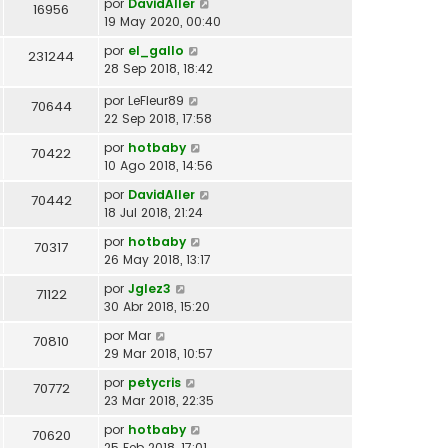
por
DavidAller
16956
19 May 2020, 00:40
por
el_gallo
231244
28 Sep 2018, 18:42
por
LeFleur89
70644
22 Sep 2018, 17:58
por
hotbaby
70422
10 Ago 2018, 14:56
por
DavidAller
70442
18 Jul 2018, 21:24
por
hotbaby
70317
26 May 2018, 13:17
por
Jglez3
71122
30 Abr 2018, 15:20
por
Mar
70810
29 Mar 2018, 10:57
por
petycris
70772
23 Mar 2018, 22:35
por
hotbaby
70620
25 Feb 2018, 17:01