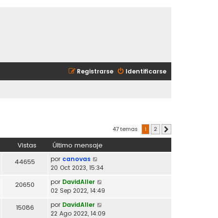
Registrarse
Identificarse
47 temas
1
2
Siguiente
Vistas
Último mensaje
por
canovas
44655
20 Oct 2023, 15:34
por
DavidAller
20650
02 Sep 2022, 14:49
por
DavidAller
15086
22 Ago 2022, 14:09