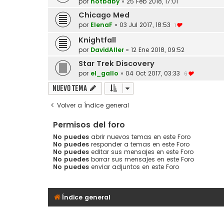
por
hotbaby
»
25 Feb 2018, 17:01
Chicago Med
por
ElenaF
»
03 Jul 2017, 18:53
1
Knightfall
por
DavidAller
»
12 Ene 2018, 09:52
Star Trek Discovery
por
el_gallo
»
04 Oct 2017, 03:33
6
Nuevo Tema
Volver a Índice general
Permisos del foro
No puedes
abrir nuevos temas en este Foro
No puedes
responder a temas en este Foro
No puedes
editar sus mensajes en este Foro
No puedes
borrar sus mensajes en este Foro
No puedes
enviar adjuntos en este Foro
Índice general