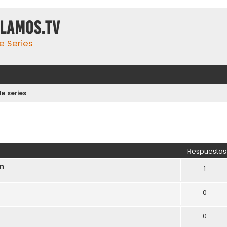
ulamos.tv
e Series
e series
Respuestas
on
1
0
0