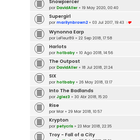
Snowpiercer
por
DavidAller
»
19 May 2020, 00:40
Supergirl
por
marilynbrown2
»
03 Jul 2017, 19:43
1
Wynonna Earp
por
LeFleur89
»
22 Sep 2018, 17:58
Harlots
por
hotbaby
»
10 Ago 2018, 14:56
The Outpost
por
DavidAller
»
18 Jul 2018, 21:24
SIX
por
hotbaby
»
26 May 2018, 13:17
Into The Badlands
por
Jglez3
»
30 Abr 2018, 15:20
Rise
por
Mar
»
29 Mar 2018, 10:57
Krypton
por
petycris
»
23 Mar 2018, 22:35
Troy - Fall of a City