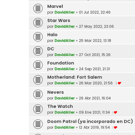
Marvel
por
DavidAller
»
01 Jul 2022, 22:46
Star Wars
por
DavidAller
»
27 May 2022, 23:06
Halo
por
DavidAller
»
25 Mar 2022, 13:18
DC
por
DavidAller
»
27 Oct 2021, 15:26
Foundation
por
DavidAller
»
24 Sep 2021, 21:31
Motherland: Fort Salem
por
DavidAller
»
26 Mar 2020, 21:56
3
Nevers
por
DavidAller
»
26 Abr 2021, 16:04
The Watch
por
DavidAller
»
09 Ene 2021, 11:34
1
Doom Patrol (ya incorporado en DC)
por
DavidAller
»
12 Abr 2019, 19:54
1