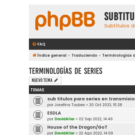
subtit
Subtítulos d
FAQ
Índice general
Traduciendo
Terminologías d
Terminologías de series
Nuevo Tema
TEMAS
sub titulos para series en transmisi
por
Josefina Toubes
»
20 Oct 2023, 15:28
ESDLA
por
DavidAller
»
02 Sep 2022, 14:49
House of the Dragon/GoT
por
DavidAller
»
22 Ago 2022, 14:09