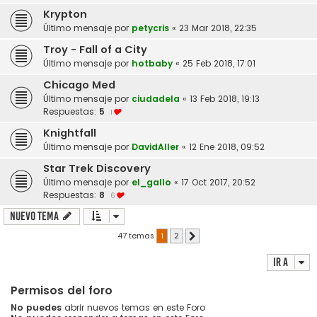
Krypton
Último mensaje por
petycris
«
23 Mar 2018, 22:35
Troy - Fall of a City
Último mensaje por
hotbaby
«
25 Feb 2018, 17:01
Chicago Med
Último mensaje por
ciudadela
«
13 Feb 2018, 19:13
Respuestas:
5
1
Knightfall
Último mensaje por
DavidAller
«
12 Ene 2018, 09:52
Star Trek Discovery
Último mensaje por
el_gallo
«
17 Oct 2017, 20:52
Respuestas:
8
6
Nuevo Tema
47 temas
1
2
Siguiente
Ir a
Permisos del foro
No puedes
abrir nuevos temas en este Foro