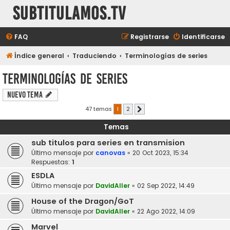
subtitulamos.tv
FAQ
Registrarse
Identificarse
Índice general
Traduciendo
Terminologías de series
Terminologías de series
Nuevo Tema
47 temas
1
2
Siguiente
Temas
sub titulos para series en transmision
Último mensaje por
canovas
«
20 Oct 2023, 15:34
Respuestas:
1
ESDLA
Último mensaje por
DavidAller
«
02 Sep 2022, 14:49
House of the Dragon/GoT
Último mensaje por
DavidAller
«
22 Ago 2022, 14:09
Marvel