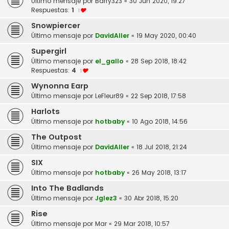
Último mensaje por
Barry323
«
30 Jun 2020, 19:27
Respuestas:
1
1
Snowpiercer
Último mensaje por
DavidAller
«
19 May 2020, 00:40
Supergirl
Último mensaje por
el_gallo
«
28 Sep 2018, 18:42
Respuestas:
4
1
Wynonna Earp
Último mensaje por
LeFleur89
«
22 Sep 2018, 17:58
Harlots
Último mensaje por
hotbaby
«
10 Ago 2018, 14:56
The Outpost
Último mensaje por
DavidAller
«
18 Jul 2018, 21:24
SIX
Último mensaje por
hotbaby
«
26 May 2018, 13:17
Into The Badlands
Último mensaje por
Jglez3
«
30 Abr 2018, 15:20
Rise
Último mensaje por
Mar
«
29 Mar 2018, 10:57