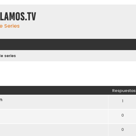
ulamos.tv
e Series
e series
Respuestas
on
1
0
0