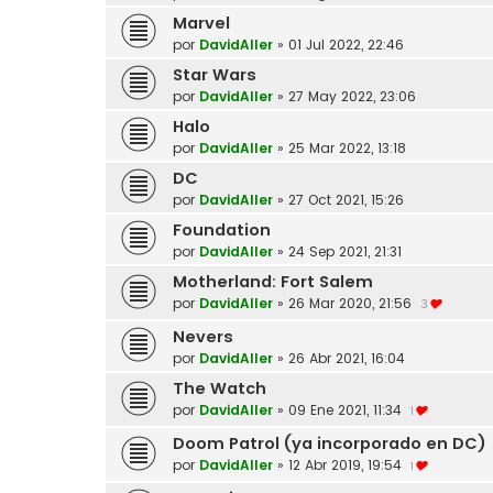
Marvel
por
DavidAller
»
01 Jul 2022, 22:46
Star Wars
por
DavidAller
»
27 May 2022, 23:06
Halo
por
DavidAller
»
25 Mar 2022, 13:18
DC
por
DavidAller
»
27 Oct 2021, 15:26
Foundation
por
DavidAller
»
24 Sep 2021, 21:31
Motherland: Fort Salem
por
DavidAller
»
26 Mar 2020, 21:56
3
Nevers
por
DavidAller
»
26 Abr 2021, 16:04
The Watch
por
DavidAller
»
09 Ene 2021, 11:34
1
Doom Patrol (ya incorporado en DC)
por
DavidAller
»
12 Abr 2019, 19:54
1