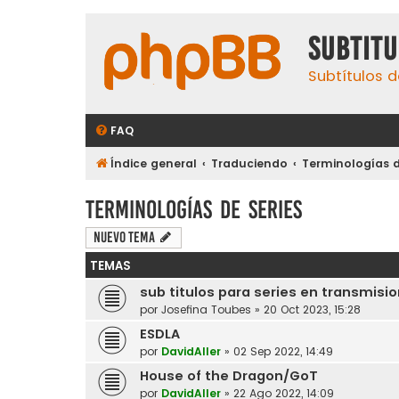
subtit
Subtítulos d
FAQ
Índice general
Traduciendo
Terminologías d
Terminologías de series
Nuevo Tema
TEMAS
sub titulos para series en transmisi
por
Josefina Toubes
»
20 Oct 2023, 15:28
ESDLA
por
DavidAller
»
02 Sep 2022, 14:49
House of the Dragon/GoT
por
DavidAller
»
22 Ago 2022, 14:09