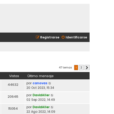
Registrarse
Identificarse
47 temas
1
2
Siguiente
Vistas
Último mensaje
por
canovas
44632
20 Oct 2023, 15:34
por
DavidAller
20648
02 Sep 2022, 14:49
por
DavidAller
15084
22 Ago 2022, 14:09