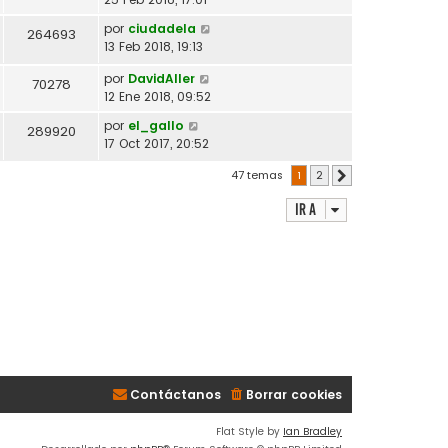
por
ciudadela
264693
13 Feb 2018, 19:13
por
DavidAller
70278
12 Ene 2018, 09:52
por
el_gallo
289920
17 Oct 2017, 20:52
47 temas
1
2
Siguiente
Ir a
Contáctanos
Borrar cookies
Flat Style by
Ian Bradley