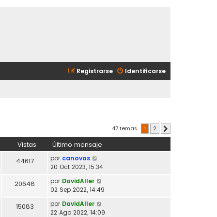
Registrarse
Identificarse
47 temas
1
2
Siguiente
Vistas
Último mensaje
por
canovas
44617
20 Oct 2023, 15:34
por
DavidAller
20648
02 Sep 2022, 14:49
por
DavidAller
15083
22 Ago 2022, 14:09