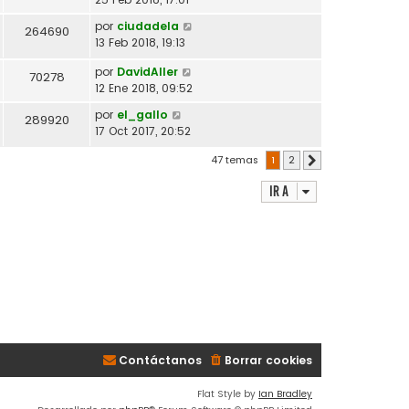
por
ciudadela
264690
13 Feb 2018, 19:13
por
DavidAller
70278
12 Ene 2018, 09:52
por
el_gallo
289920
17 Oct 2017, 20:52
47 temas
1
2
Siguiente
Ir a
Contáctanos
Borrar cookies
Flat Style by
Ian Bradley