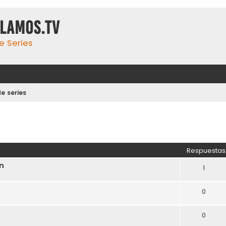
ulamos.tv
e Series
e series
Respuestas
on
1
0
0