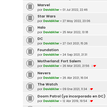
Marvel
por
DavidAller
»
01 Jul 2022, 22:46
Star Wars
por
DavidAller
»
27 May 2022, 23:06
Halo
por
DavidAller
»
25 Mar 2022, 13:18
DC
por
DavidAller
»
27 Oct 2021, 15:26
Foundation
por
DavidAller
»
24 Sep 2021, 21:31
Motherland: Fort Salem
por
DavidAller
»
26 Mar 2020, 21:56
3
Nevers
por
DavidAller
»
26 Abr 2021, 16:04
The Watch
por
DavidAller
»
09 Ene 2021, 11:34
1
Doom Patrol (ya incorporado en DC)
por
DavidAller
»
12 Abr 2019, 19:54
1