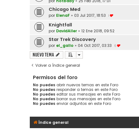
por
hotbaby
»
25 Feb 2018, 17:01
Chicago Med
por
ElenaF
»
03 Jul 2017, 18:53
1
Knightfall
por
DavidAller
»
12 Ene 2018, 09:52
Star Trek Discovery
por
el_gallo
»
04 Oct 2017, 03:33
6
Nuevo Tema
Volver a Índice general
Permisos del foro
No puedes
abrir nuevos temas en este Foro
No puedes
responder a temas en este Foro
No puedes
editar sus mensajes en este Foro
No puedes
borrar sus mensajes en este Foro
No puedes
enviar adjuntos en este Foro
Índice general