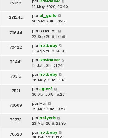
por
DavidAller
16956
19 May 2020, 00:40
por
el_gallo
231242
28 Sep 2018, 18:42
por
LeFleur89
70644
22 Sep 2018, 17:58
por
hotbaby
70422
10 Ago 2018, 14:56
por
DavidAller
70441
18 Jul 2018, 21:24
por
hotbaby
70315
26 May 2018, 13:17
por
Jglez3
71121
30 Abr 2018, 15:20
por
Mar
70809
29 Mar 2018, 10:57
por
petycris
70772
23 Mar 2018, 22:35
por
hotbaby
70620
25 Feb 2018, 17:01