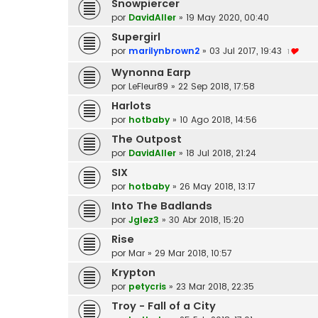
Snowpiercer
por
DavidAller
»
19 May 2020, 00:40
Supergirl
por
marilynbrown2
»
03 Jul 2017, 19:43
1
Wynonna Earp
por
LeFleur89
»
22 Sep 2018, 17:58
Harlots
por
hotbaby
»
10 Ago 2018, 14:56
The Outpost
por
DavidAller
»
18 Jul 2018, 21:24
SIX
por
hotbaby
»
26 May 2018, 13:17
Into The Badlands
por
Jglez3
»
30 Abr 2018, 15:20
Rise
por
Mar
»
29 Mar 2018, 10:57
Krypton
por
petycris
»
23 Mar 2018, 22:35
Troy - Fall of a City