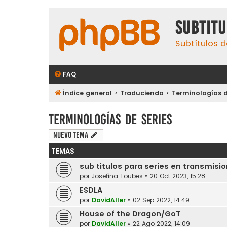
subtit
Subtítulos d
FAQ
Índice general
Traduciendo
Terminologías d
Terminologías de series
Nuevo Tema
TEMAS
sub titulos para series en transmisi
por
Josefina Toubes
»
20 Oct 2023, 15:28
ESDLA
por
DavidAller
»
02 Sep 2022, 14:49
House of the Dragon/GoT
por
DavidAller
»
22 Ago 2022, 14:09