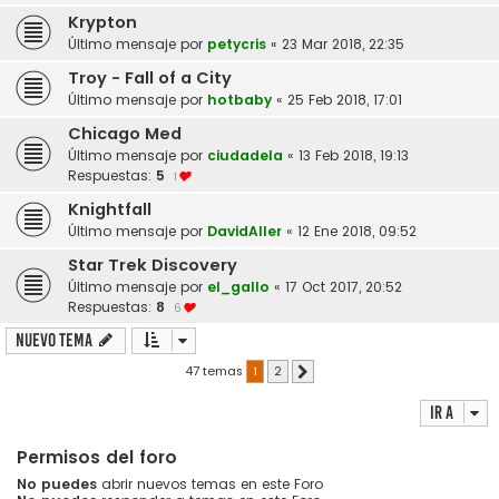
Krypton
Último mensaje por
petycris
«
23 Mar 2018, 22:35
Troy - Fall of a City
Último mensaje por
hotbaby
«
25 Feb 2018, 17:01
Chicago Med
Último mensaje por
ciudadela
«
13 Feb 2018, 19:13
Respuestas:
5
1
Knightfall
Último mensaje por
DavidAller
«
12 Ene 2018, 09:52
Star Trek Discovery
Último mensaje por
el_gallo
«
17 Oct 2017, 20:52
Respuestas:
8
6
Nuevo Tema
47 temas
1
2
Siguiente
Ir a
Permisos del foro
No puedes
abrir nuevos temas en este Foro