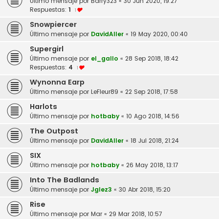
Último mensaje por
Barry323
«
30 Jun 2020, 19:27
Respuestas:
1
1
Snowpiercer
Último mensaje por
DavidAller
«
19 May 2020, 00:40
Supergirl
Último mensaje por
el_gallo
«
28 Sep 2018, 18:42
Respuestas:
4
1
Wynonna Earp
Último mensaje por
LeFleur89
«
22 Sep 2018, 17:58
Harlots
Último mensaje por
hotbaby
«
10 Ago 2018, 14:56
The Outpost
Último mensaje por
DavidAller
«
18 Jul 2018, 21:24
SIX
Último mensaje por
hotbaby
«
26 May 2018, 13:17
Into The Badlands
Último mensaje por
Jglez3
«
30 Abr 2018, 15:20
Rise
Último mensaje por
Mar
«
29 Mar 2018, 10:57