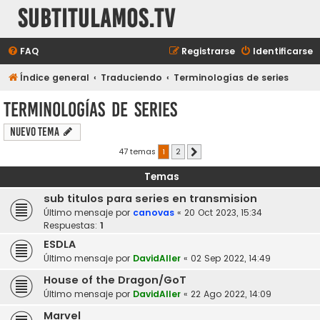
subtitulamos.tv
FAQ
Registrarse
Identificarse
Índice general
Traduciendo
Terminologías de series
Terminologías de series
Nuevo Tema
47 temas
1
2
Siguiente
Temas
sub titulos para series en transmision
Último mensaje por
canovas
«
20 Oct 2023, 15:34
Respuestas:
1
ESDLA
Último mensaje por
DavidAller
«
02 Sep 2022, 14:49
House of the Dragon/GoT
Último mensaje por
DavidAller
«
22 Ago 2022, 14:09
Marvel