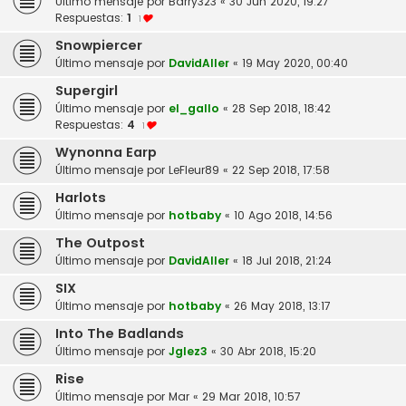
Último mensaje por
Barry323
«
30 Jun 2020, 19:27
Respuestas:
1
1
Snowpiercer
Último mensaje por
DavidAller
«
19 May 2020, 00:40
Supergirl
Último mensaje por
el_gallo
«
28 Sep 2018, 18:42
Respuestas:
4
1
Wynonna Earp
Último mensaje por
LeFleur89
«
22 Sep 2018, 17:58
Harlots
Último mensaje por
hotbaby
«
10 Ago 2018, 14:56
The Outpost
Último mensaje por
DavidAller
«
18 Jul 2018, 21:24
SIX
Último mensaje por
hotbaby
«
26 May 2018, 13:17
Into The Badlands
Último mensaje por
Jglez3
«
30 Abr 2018, 15:20
Rise
Último mensaje por
Mar
«
29 Mar 2018, 10:57