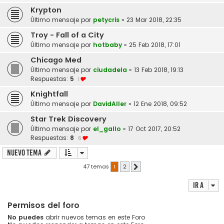
Krypton
Último mensaje por
petycris
«
23 Mar 2018, 22:35
Troy - Fall of a City
Último mensaje por
hotbaby
«
25 Feb 2018, 17:01
Chicago Med
Último mensaje por
ciudadela
«
13 Feb 2018, 19:13
Respuestas:
5
1
Knightfall
Último mensaje por
DavidAller
«
12 Ene 2018, 09:52
Star Trek Discovery
Último mensaje por
el_gallo
«
17 Oct 2017, 20:52
Respuestas:
8
6
Nuevo Tema
47 temas
1
2
Siguiente
Ir a
Permisos del foro
No puedes
abrir nuevos temas en este Foro