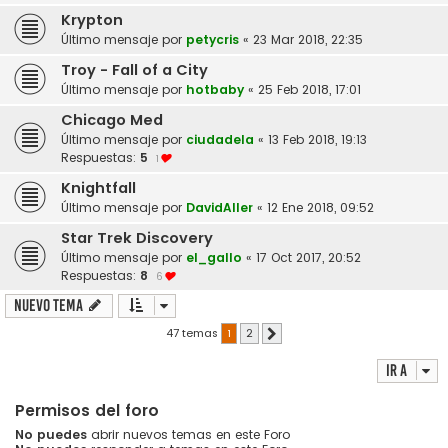
Krypton
Último mensaje por
petycris
«
23 Mar 2018, 22:35
Troy - Fall of a City
Último mensaje por
hotbaby
«
25 Feb 2018, 17:01
Chicago Med
Último mensaje por
ciudadela
«
13 Feb 2018, 19:13
Respuestas:
5
1
Knightfall
Último mensaje por
DavidAller
«
12 Ene 2018, 09:52
Star Trek Discovery
Último mensaje por
el_gallo
«
17 Oct 2017, 20:52
Respuestas:
8
6
Nuevo Tema
47 temas
1
2
Siguiente
Ir a
Permisos del foro
No puedes
abrir nuevos temas en este Foro