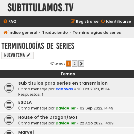
subtitulamos.tv
FAQ
Registrarse
Identificarse
Índice general
Traduciendo
Terminologías de series
Terminologías de series
Nuevo Tema
47 temas
1
2
Siguiente
Temas
sub titulos para series en transmision
Último mensaje por
canovas
«
20 Oct 2023, 15:34
Respuestas:
1
ESDLA
Último mensaje por
DavidAller
«
02 Sep 2022, 14:49
House of the Dragon/GoT
Último mensaje por
DavidAller
«
22 Ago 2022, 14:09
Marvel