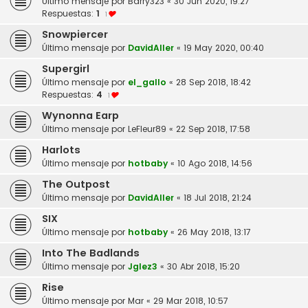
Último mensaje por
Barry323
«
30 Jun 2020, 19:27
Respuestas:
1
1
Snowpiercer
Último mensaje por
DavidAller
«
19 May 2020, 00:40
Supergirl
Último mensaje por
el_gallo
«
28 Sep 2018, 18:42
Respuestas:
4
1
Wynonna Earp
Último mensaje por
LeFleur89
«
22 Sep 2018, 17:58
Harlots
Último mensaje por
hotbaby
«
10 Ago 2018, 14:56
The Outpost
Último mensaje por
DavidAller
«
18 Jul 2018, 21:24
SIX
Último mensaje por
hotbaby
«
26 May 2018, 13:17
Into The Badlands
Último mensaje por
Jglez3
«
30 Abr 2018, 15:20
Rise
Último mensaje por
Mar
«
29 Mar 2018, 10:57