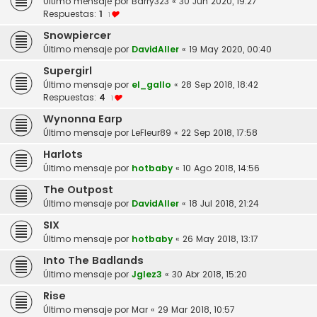
Último mensaje por
Barry323
«
30 Jun 2020, 19:27
Respuestas:
1
1
Snowpiercer
Último mensaje por
DavidAller
«
19 May 2020, 00:40
Supergirl
Último mensaje por
el_gallo
«
28 Sep 2018, 18:42
Respuestas:
4
1
Wynonna Earp
Último mensaje por
LeFleur89
«
22 Sep 2018, 17:58
Harlots
Último mensaje por
hotbaby
«
10 Ago 2018, 14:56
The Outpost
Último mensaje por
DavidAller
«
18 Jul 2018, 21:24
SIX
Último mensaje por
hotbaby
«
26 May 2018, 13:17
Into The Badlands
Último mensaje por
Jglez3
«
30 Abr 2018, 15:20
Rise
Último mensaje por
Mar
«
29 Mar 2018, 10:57