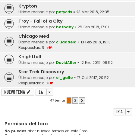
Krypton
Último mensaje por
petycris
«
23 Mar 2018, 22:35
Troy - Fall of a City
Último mensaje por
hotbaby
«
25 Feb 2018, 17:01
Chicago Med
Último mensaje por
ciudadela
«
13 Feb 2018, 19:13
Respuestas:
5
1
Knightfall
Último mensaje por
DavidAller
«
12 Ene 2018, 09:52
Star Trek Discovery
Último mensaje por
el_gallo
«
17 Oct 2017, 20:52
Respuestas:
8
6
Nuevo Tema
47 temas
1
2
Siguiente
Ir a
Permisos del foro
No puedes
abrir nuevos temas en este Foro