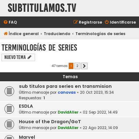
subtitulamos.tv
FAQ
Registrarse
Identificarse
Índice general
Traduciendo
Terminologías de series
Terminologías de series
Nuevo Tema
47 temas
1
2
Siguiente
Temas
sub titulos para series en transmision
Último mensaje por
canovas
«
20 Oct 2023, 15:34
Respuestas:
1
ESDLA
Último mensaje por
DavidAller
«
02 Sep 2022, 14:49
House of the Dragon/GoT
Último mensaje por
DavidAller
«
22 Ago 2022, 14:09
Marvel