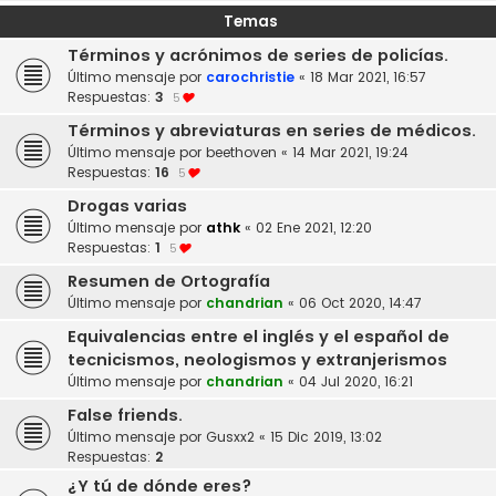
Temas
Términos y acrónimos de series de policías.
Último mensaje por
carochristie
«
18 Mar 2021, 16:57
Respuestas:
3
5
Términos y abreviaturas en series de médicos.
Último mensaje por
beethoven
«
14 Mar 2021, 19:24
Respuestas:
16
5
Drogas varias
Último mensaje por
athk
«
02 Ene 2021, 12:20
Respuestas:
1
5
Resumen de Ortografía
Último mensaje por
chandrian
«
06 Oct 2020, 14:47
Equivalencias entre el inglés y el español de
tecnicismos, neologismos y extranjerismos
Último mensaje por
chandrian
«
04 Jul 2020, 16:21
False friends.
Último mensaje por
Gusxx2
«
15 Dic 2019, 13:02
Respuestas:
2
¿Y tú de dónde eres?