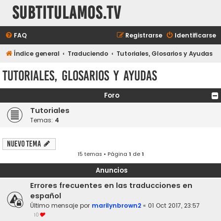
subtitulamos.tv
FAQ
Registrarse
Identificarse
Índice general
Traduciendo
Tutoriales, Glosarios y Ayudas
Tutoriales, Glosarios y Ayudas
Foro
Tutoriales
Temas:
4
Nuevo Tema
15 temas • Página
1
de
1
Anuncios
Errores frecuentes en las traducciones en
español
Último mensaje por
marilynbrown2
«
01 Oct 2017, 23:57
10