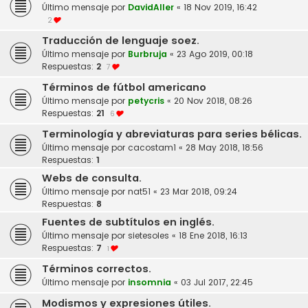
Último mensaje por
DavidAller
«
18 Nov 2019, 16:42
2
Traducción de lenguaje soez.
Último mensaje por
Burbruja
«
23 Ago 2019, 00:18
Respuestas:
2
7
Términos de fútbol americano
Último mensaje por
petycris
«
20 Nov 2018, 08:26
Respuestas:
21
6
Terminología y abreviaturas para series bélicas.
Último mensaje por
cacostam1
«
28 May 2018, 18:56
Respuestas:
1
Webs de consulta.
Último mensaje por
nat51
«
23 Mar 2018, 09:24
Respuestas:
8
Fuentes de subtítulos en inglés.
Último mensaje por
sietesoles
«
18 Ene 2018, 16:13
Respuestas:
7
1
Términos correctos.
Último mensaje por
insomnia
«
03 Jul 2017, 22:45
Modismos y expresiones útiles.