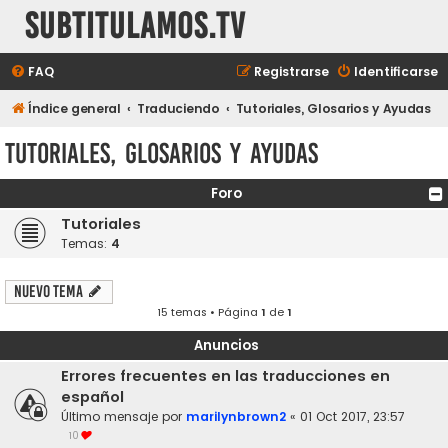
subtitulamos.tv
FAQ
Registrarse
Identificarse
Índice general
Traduciendo
Tutoriales, Glosarios y Ayudas
Tutoriales, Glosarios y Ayudas
Foro
Tutoriales
Temas:
4
Nuevo Tema
15 temas • Página
1
de
1
Anuncios
Errores frecuentes en las traducciones en
español
Último mensaje por
marilynbrown2
«
01 Oct 2017, 23:57
10