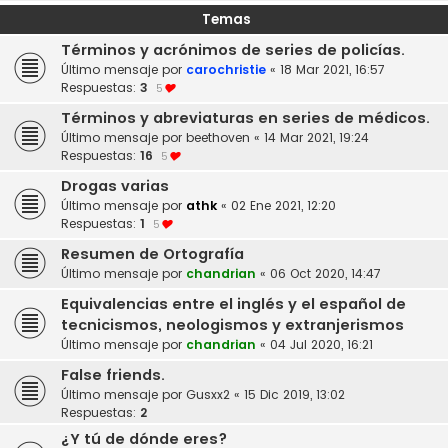
Temas
Términos y acrónimos de series de policías.
Último mensaje por
carochristie
«
18 Mar 2021, 16:57
Respuestas:
3
5
Términos y abreviaturas en series de médicos.
Último mensaje por
beethoven
«
14 Mar 2021, 19:24
Respuestas:
16
5
Drogas varias
Último mensaje por
athk
«
02 Ene 2021, 12:20
Respuestas:
1
5
Resumen de Ortografía
Último mensaje por
chandrian
«
06 Oct 2020, 14:47
Equivalencias entre el inglés y el español de
tecnicismos, neologismos y extranjerismos
Último mensaje por
chandrian
«
04 Jul 2020, 16:21
False friends.
Último mensaje por
Gusxx2
«
15 Dic 2019, 13:02
Respuestas:
2
¿Y tú de dónde eres?