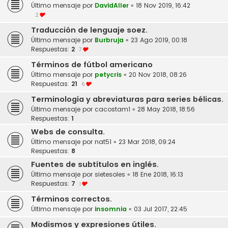
Último mensaje por
DavidAller
«
18 Nov 2019, 16:42
2
Traducción de lenguaje soez.
Último mensaje por
Burbruja
«
23 Ago 2019, 00:18
Respuestas:
2
7
Términos de fútbol americano
Último mensaje por
petycris
«
20 Nov 2018, 08:26
Respuestas:
21
6
Terminología y abreviaturas para series bélicas.
Último mensaje por
cacostam1
«
28 May 2018, 18:56
Respuestas:
1
Webs de consulta.
Último mensaje por
nat51
«
23 Mar 2018, 09:24
Respuestas:
8
Fuentes de subtítulos en inglés.
Último mensaje por
sietesoles
«
18 Ene 2018, 16:13
Respuestas:
7
1
Términos correctos.
Último mensaje por
insomnia
«
03 Jul 2017, 22:45
Modismos y expresiones útiles.