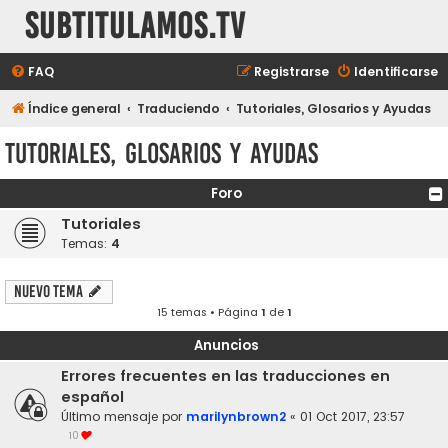
subtitulamos.tv
FAQ
Registrarse
Identificarse
Índice general
Traduciendo
Tutoriales, Glosarios y Ayudas
Tutoriales, Glosarios y Ayudas
Foro
Tutoriales
Temas:
4
Nuevo Tema
15 temas • Página
1
de
1
Anuncios
Errores frecuentes en las traducciones en
español
Último mensaje por
marilynbrown2
«
01 Oct 2017, 23:57
10