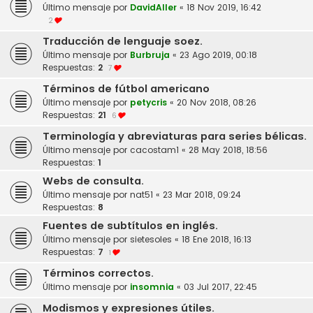
Último mensaje por
DavidAller
«
18 Nov 2019, 16:42
2
Traducción de lenguaje soez.
Último mensaje por
Burbruja
«
23 Ago 2019, 00:18
Respuestas:
2
7
Términos de fútbol americano
Último mensaje por
petycris
«
20 Nov 2018, 08:26
Respuestas:
21
6
Terminología y abreviaturas para series bélicas.
Último mensaje por
cacostam1
«
28 May 2018, 18:56
Respuestas:
1
Webs de consulta.
Último mensaje por
nat51
«
23 Mar 2018, 09:24
Respuestas:
8
Fuentes de subtítulos en inglés.
Último mensaje por
sietesoles
«
18 Ene 2018, 16:13
Respuestas:
7
1
Términos correctos.
Último mensaje por
insomnia
«
03 Jul 2017, 22:45
Modismos y expresiones útiles.