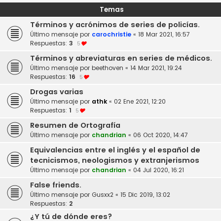
Temas
Términos y acrónimos de series de policías.
Último mensaje por
carochristie
«
18 Mar 2021, 16:57
Respuestas:
3
5
Términos y abreviaturas en series de médicos.
Último mensaje por
beethoven
«
14 Mar 2021, 19:24
Respuestas:
16
5
Drogas varias
Último mensaje por
athk
«
02 Ene 2021, 12:20
Respuestas:
1
5
Resumen de Ortografía
Último mensaje por
chandrian
«
06 Oct 2020, 14:47
Equivalencias entre el inglés y el español de
tecnicismos, neologismos y extranjerismos
Último mensaje por
chandrian
«
04 Jul 2020, 16:21
False friends.
Último mensaje por
Gusxx2
«
15 Dic 2019, 13:02
Respuestas:
2
¿Y tú de dónde eres?