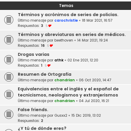
Temas
Términos y acrónimos de series de policías.
Último mensaje por
carochristie
«
18 Mar 2021, 16:57
Respuestas:
3
5
Términos y abreviaturas en series de médicos.
Último mensaje por
beethoven
«
14 Mar 2021, 19:24
Respuestas:
16
5
Drogas varias
Último mensaje por
athk
«
02 Ene 2021, 12:20
Respuestas:
1
5
Resumen de Ortografía
Último mensaje por
chandrian
«
06 Oct 2020, 14:47
Equivalencias entre el inglés y el español de
tecnicismos, neologismos y extranjerismos
Último mensaje por
chandrian
«
04 Jul 2020, 16:21
False friends.
Último mensaje por
Gusxx2
«
15 Dic 2019, 13:02
Respuestas:
2
¿Y tú de dónde eres?