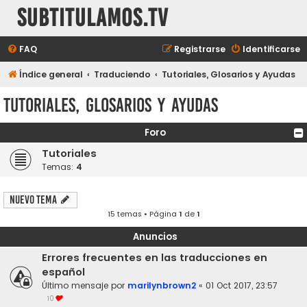
subtitulamos.tv
FAQ
Registrarse
Identificarse
Índice general
Traduciendo
Tutoriales, Glosarios y Ayudas
Tutoriales, Glosarios y Ayudas
Foro
Tutoriales
Temas:
4
Nuevo Tema
15 temas • Página
1
de
1
Anuncios
Errores frecuentes en las traducciones en
español
Último mensaje por
marilynbrown2
«
01 Oct 2017, 23:57
10