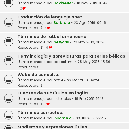
Último mensaje por
DavidAller
«
18 Nov 2019, 16:42
2
Traducción de lenguaje soez.
Último mensaje por
Burbruja
«
23 Ago 2019, 00:18
Respuestas:
2
7
Términos de fútbol americano
Último mensaje por
petycris
«
20 Nov 2018, 08:26
Respuestas:
21
6
Terminología y abreviaturas para series bélicas.
Último mensaje por
cacostam1
«
28 May 2018, 18:56
Respuestas:
1
Webs de consulta.
Último mensaje por
nat51
«
23 Mar 2018, 09:24
Respuestas:
8
Fuentes de subtítulos en inglés.
Último mensaje por
sietesoles
«
18 Ene 2018, 16:13
Respuestas:
7
1
Términos correctos.
Último mensaje por
insomnia
«
03 Jul 2017, 22:45
Modismos y expresiones útiles.