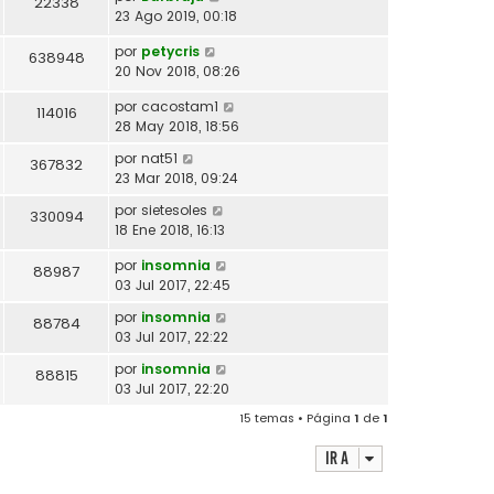
22338
23 Ago 2019, 00:18
por
petycris
638948
20 Nov 2018, 08:26
por
cacostam1
114016
28 May 2018, 18:56
por
nat51
367832
23 Mar 2018, 09:24
por
sietesoles
330094
18 Ene 2018, 16:13
por
insomnia
88987
03 Jul 2017, 22:45
por
insomnia
88784
03 Jul 2017, 22:22
por
insomnia
88815
03 Jul 2017, 22:20
15 temas • Página
1
de
1
Ir a