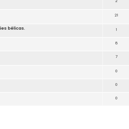
2
21
ies bélicas.
1
8
7
0
0
0