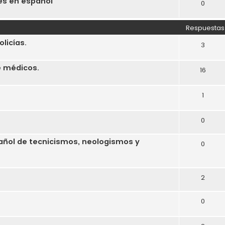
es en español
0
Respuestas
licías.
3
e médicos.
16
1
0
spañol de tecnicismos, neologismos y
0
2
0