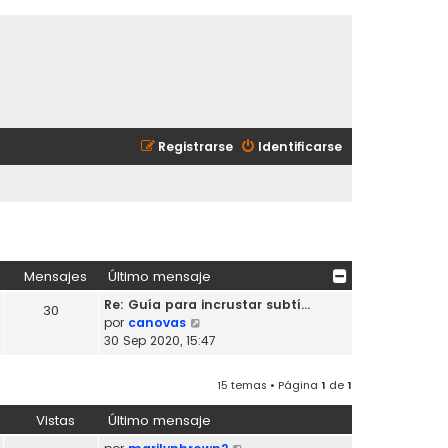
Registrarse
Identificarse
Mensajes
Último mensaje
Re: Guía para incrustar subtí…
30
V
por
canovas
e
30 Sep 2020, 15:47
r
ú
15 temas • Página
1
de
1
l
t
Vistas
Último mensaje
i
m