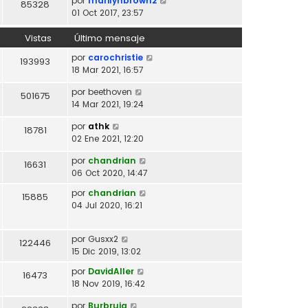
por
marilynbrown2
85328
o
01 Oct 2017, 23:57
m
e
Vistas
Último mensaje
n
por
carochristie
193993
s
18 Mar 2021, 16:57
a
j
por
beethoven
501675
e
14 Mar 2021, 19:24
por
athk
18781
02 Ene 2021, 12:20
por
chandrian
16631
06 Oct 2020, 14:47
por
chandrian
15885
04 Jul 2020, 16:21
por
Gusxx2
122446
15 Dic 2019, 13:02
por
DavidAller
16473
18 Nov 2019, 16:42
por
Burbruja