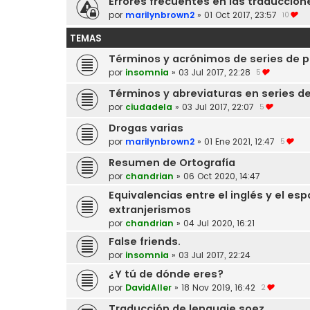
Errores frecuentes en las traduccion
por
marilynbrown2
»
01 Oct 2017, 23:57
10
TEMAS
Términos y acrónimos de series de po
por
insomnia
»
03 Jul 2017, 22:28
5
Términos y abreviaturas en series d
por
ciudadela
»
03 Jul 2017, 22:07
5
Drogas varias
por
marilynbrown2
»
01 Ene 2021, 12:47
5
Resumen de Ortografía
por
chandrian
»
06 Oct 2020, 14:47
Equivalencias entre el inglés y el e
extranjerismos
por
chandrian
»
04 Jul 2020, 16:21
False friends.
por
insomnia
»
03 Jul 2017, 22:24
¿Y tú de dónde eres?
por
DavidAller
»
18 Nov 2019, 16:42
2
Traducción de lenguaje soez.