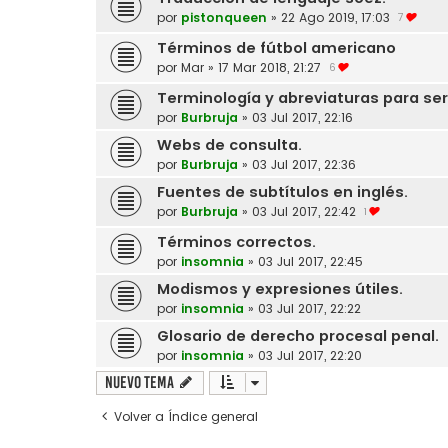
por
pistonqueen
»
22 Ago 2019, 17:03
7
Términos de fútbol americano
por
Mar
»
17 Mar 2018, 21:27
6
Terminología y abreviaturas para ser
por
Burbruja
»
03 Jul 2017, 22:16
Webs de consulta.
por
Burbruja
»
03 Jul 2017, 22:36
Fuentes de subtítulos en inglés.
por
Burbruja
»
03 Jul 2017, 22:42
1
Términos correctos.
por
insomnia
»
03 Jul 2017, 22:45
Modismos y expresiones útiles.
por
insomnia
»
03 Jul 2017, 22:22
Glosario de derecho procesal penal.
por
insomnia
»
03 Jul 2017, 22:20
Nuevo Tema
Volver a Índice general