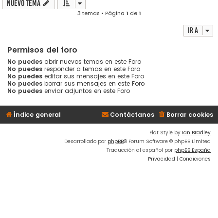
Nuevo Tema
3 temas • Página
1
de
1
Ir a
Permisos del foro
No puedes
abrir nuevos temas en este Foro
No puedes
responder a temas en este Foro
No puedes
editar sus mensajes en este Foro
No puedes
borrar sus mensajes en este Foro
No puedes
enviar adjuntos en este Foro
Índice general
Contáctanos
Borrar cookies
Flat Style by
Ian Bradley
Desarrollado por
phpBB
® Forum Software © phpBB Limited
Traducción al español por
phpBB España
Privacidad
|
Condiciones