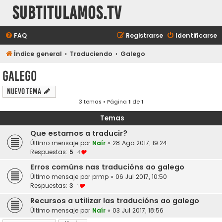
subtitulamos.tv
FAQ
Registrarse
Identificarse
Índice general
Traduciendo
Galego
Galego
Nuevo Tema
3 temas • Página
1
de
1
Temas
Que estamos a traducir?
Último mensaje por
Naír
«
28 Ago 2017, 19:24
Respuestas:
5
4
Erros comúns nas traducións ao galego
Último mensaje por
prmp
«
06 Jul 2017, 10:50
Respuestas:
3
1
Recursos a utilizar las traducións ao galego
Último mensaje por
Naír
«
03 Jul 2017, 18:56