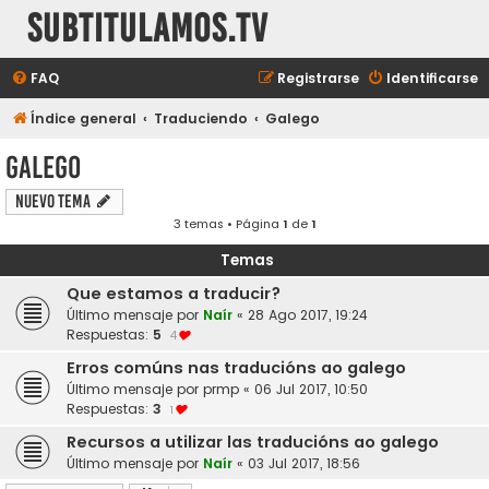
subtitulamos.tv
FAQ
Registrarse
Identificarse
Índice general
Traduciendo
Galego
Galego
Nuevo Tema
3 temas • Página
1
de
1
Temas
Que estamos a traducir?
Último mensaje por
Naír
«
28 Ago 2017, 19:24
Respuestas:
5
4
Erros comúns nas traducións ao galego
Último mensaje por
prmp
«
06 Jul 2017, 10:50
Respuestas:
3
1
Recursos a utilizar las traducións ao galego
Último mensaje por
Naír
«
03 Jul 2017, 18:56