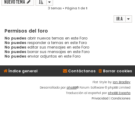
Nuevo Tema
3 temas • Página
1
de
1
Ir a
Permisos del foro
No puedes
abrir nuevos temas en este Foro
No puedes
responder a temas en este Foro
No puedes
editar sus mensajes en este Foro
No puedes
borrar sus mensajes en este Foro
No puedes
enviar adjuntos en este Foro
Índice general
Contáctanos
Borrar cookies
Flat Style by
Ian Bradley
Desarrollado por
phpBB
® Forum Software © phpBB Limited
Traducción al español por
phpBB España
Privacidad
|
Condiciones