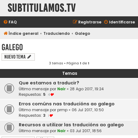
subtitulamos.tv
FAQ
Registrarse
Identificarse
Índice general
Traduciendo
Galego
Galego
Nuevo Tema
3 temas • Página
1
de
1
Temas
Que estamos a traducir?
Último mensaje por
Naír
«
28 Ago 2017, 19:24
Respuestas:
5
4
Erros comúns nas traducións ao galego
Último mensaje por
prmp
«
06 Jul 2017, 10:50
Respuestas:
3
1
Recursos a utilizar las traducións ao galego
Último mensaje por
Naír
«
03 Jul 2017, 18:56