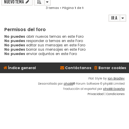
Nuevo Tema
3 temas • Página
1
de
1
Ir a
Permisos del foro
No puedes
abrir nuevos temas en este Foro
No puedes
responder a temas en este Foro
No puedes
editar sus mensajes en este Foro
No puedes
borrar sus mensajes en este Foro
No puedes
enviar adjuntos en este Foro
Índice general
Contáctanos
Borrar cookies
Flat Style by
Ian Bradley
Desarrollado por
phpBB
® Forum Software © phpBB Limited
Traducción al español por
phpBB España
Privacidad
|
Condiciones