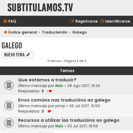
subtitulamos.tv
FAQ
Registrarse
Identificarse
Índice general
Traduciendo
Galego
Galego
Nuevo Tema
3 temas • Página
1
de
1
Temas
Que estamos a traducir?
Último mensaje por
Naír
«
28 Ago 2017, 19:24
Respuestas:
5
4
Erros comúns nas traducións ao galego
Último mensaje por
prmp
«
06 Jul 2017, 10:50
Respuestas:
3
1
Recursos a utilizar las traducións ao galego
Último mensaje por
Naír
«
03 Jul 2017, 18:56