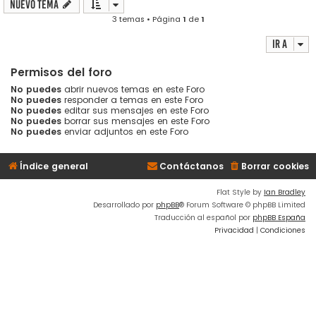
Nuevo Tema
3 temas • Página
1
de
1
Ir a
Permisos del foro
No puedes
abrir nuevos temas en este Foro
No puedes
responder a temas en este Foro
No puedes
editar sus mensajes en este Foro
No puedes
borrar sus mensajes en este Foro
No puedes
enviar adjuntos en este Foro
Índice general
Contáctanos
Borrar cookies
Flat Style by
Ian Bradley
Desarrollado por
phpBB
® Forum Software © phpBB Limited
Traducción al español por
phpBB España
Privacidad
|
Condiciones