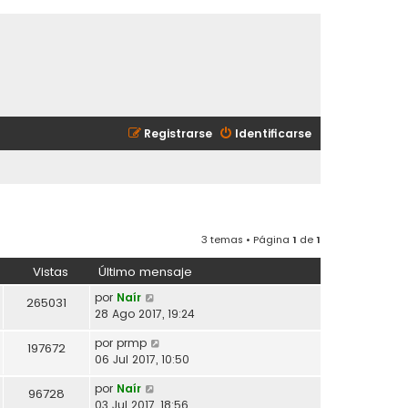
Registrarse
Identificarse
3 temas • Página
1
de
1
Vistas
Último mensaje
por
Naír
265031
28 Ago 2017, 19:24
por
prmp
197672
06 Jul 2017, 10:50
por
Naír
96728
03 Jul 2017, 18:56