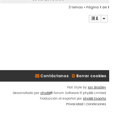
3 temas • Página
1
de
1
Ir a
Contáctanos
Borrar cookies
Flat Style by
Ian Bradley
Desarrollado por
phpBB
® Forum Software © phpBB Limited
Traducción al español por
phpBB España
Privacidad
|
Condiciones