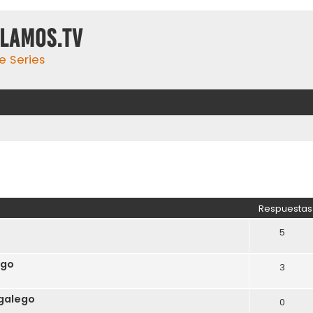
ulamos.tv
e Series
Respuestas
5
ego
3
 galego
0