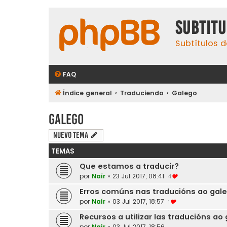
subtit
Subtítulos d
FAQ
Índice general
Traduciendo
Galego
Galego
Nuevo Tema
TEMAS
Que estamos a traducir?
por
Naír
»
23 Jul 2017, 08:41
4
Erros comúns nas traducións ao gal
por
Naír
»
03 Jul 2017, 18:57
1
Recursos a utilizar las traducións ao
por
Naír
»
03 Jul 2017, 18:56