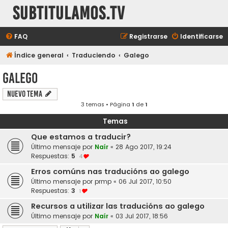
subtitulamos.tv
FAQ
Registrarse
Identificarse
Índice general
Traduciendo
Galego
Galego
Nuevo Tema
3 temas • Página
1
de
1
Temas
Que estamos a traducir?
Último mensaje por
Naír
«
28 Ago 2017, 19:24
Respuestas:
5
4
Erros comúns nas traducións ao galego
Último mensaje por
prmp
«
06 Jul 2017, 10:50
Respuestas:
3
1
Recursos a utilizar las traducións ao galego
Último mensaje por
Naír
«
03 Jul 2017, 18:56