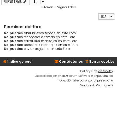
Nuevo Tema
3 temas • Página
1
de
1
Ir a
Permisos del foro
No puedes
abrir nuevos temas en este Foro
No puedes
responder a temas en este Foro
No puedes
editar sus mensajes en este Foro
No puedes
borrar sus mensajes en este Foro
No puedes
enviar adjuntos en este Foro
Índice general
Contáctanos
Borrar cookies
Flat Style by
Ian Bradley
Desarrollado por
phpBB
® Forum Software © phpBB Limited
Traducción al español por
phpBB España
Privacidad
|
Condiciones