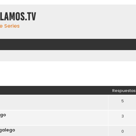
ulamos.tv
e Series
Respuestas
5
ego
3
 galego
0