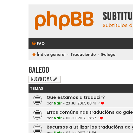
subtit
Subtítulos d
FAQ
Índice general
Traduciendo
Galego
Galego
Nuevo Tema
TEMAS
Que estamos a traducir?
por
Naír
»
23 Jul 2017, 08:41
4
Erros comúns nas traducións ao gal
por
Naír
»
03 Jul 2017, 18:57
1
Recursos a utilizar las traducións ao
por
Naír
»
03 Jul 2017, 18:56