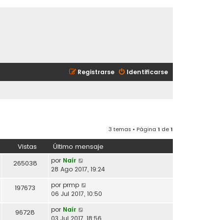
Registrarse
Identificarse
3 temas • Página
1
de
1
Vistas
Último mensaje
por
Naír
265038
28 Ago 2017, 19:24
por
prmp
197673
06 Jul 2017, 10:50
por
Naír
96728
03 Jul 2017, 18:56