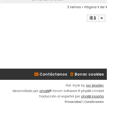
3 temas • Página
1
de
1
Ir a
Contáctanos
Borrar cookies
Flat Style by
Ian Bradley
Desarrollado por
phpBB
® Forum Software © phpBB Limited
Traducción al español por
phpBB España
Privacidad
|
Condiciones