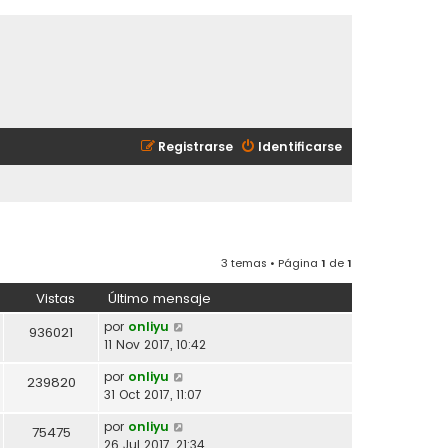
Registrarse
Identificarse
3 temas • Página
1
de
1
Vistas
Último mensaje
por
onliyu
936021
11 Nov 2017, 10:42
por
onliyu
239820
31 Oct 2017, 11:07
por
onliyu
75475
26 Jul 2017, 21:34