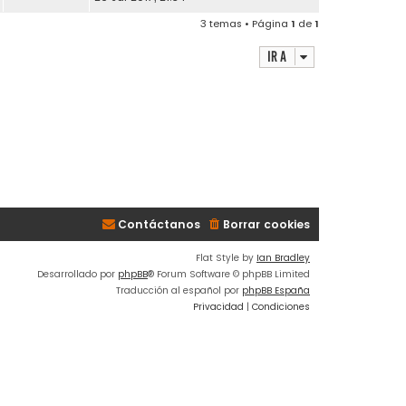
3 temas • Página
1
de
1
Ir a
Contáctanos
Borrar cookies
Flat Style by
Ian Bradley
Desarrollado por
phpBB
® Forum Software © phpBB Limited
Traducción al español por
phpBB España
Privacidad
|
Condiciones