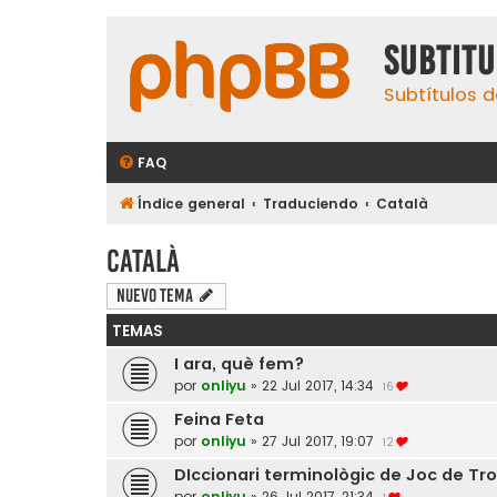
subtit
Subtítulos d
FAQ
Índice general
Traduciendo
Català
Català
Nuevo Tema
TEMAS
I ara, què fem?
por
onliyu
»
22 Jul 2017, 14:34
16
Feina Feta
por
onliyu
»
27 Jul 2017, 19:07
12
DIccionari terminològic de Joc de Tr
por
onliyu
»
26 Jul 2017, 21:34