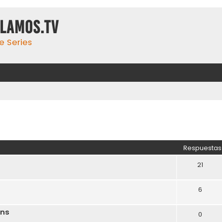
ulamos.tv
e Series
Respuestas
21
6
ons
0