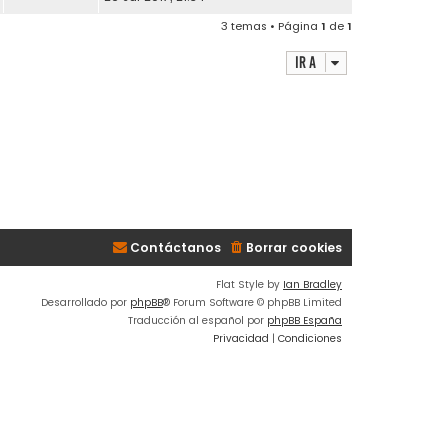
3 temas • Página
1
de
1
Ir a
Contáctanos
Borrar cookies
Flat Style by
Ian Bradley
Desarrollado por
phpBB
® Forum Software © phpBB Limited
Traducción al español por
phpBB España
Privacidad
|
Condiciones