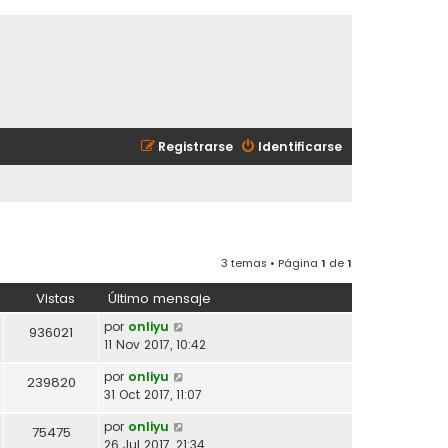
Registrarse
Identificarse
3 temas • Página
1
de
1
Vistas
Último mensaje
por
onliyu
936021
11 Nov 2017, 10:42
por
onliyu
239820
31 Oct 2017, 11:07
por
onliyu
75475
26 Jul 2017, 21:34