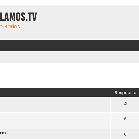
ulamos.tv
e Series
Respuestas
21
6
ons
0