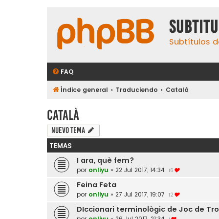
subtit
Subtítulos d
FAQ
Índice general
Traduciendo
Català
Català
Nuevo Tema
TEMAS
I ara, què fem?
por
onliyu
»
22 Jul 2017, 14:34
16
Feina Feta
por
onliyu
»
27 Jul 2017, 19:07
12
DIccionari terminològic de Joc de Tr
por
onliyu
»
26 Jul 2017, 21:34