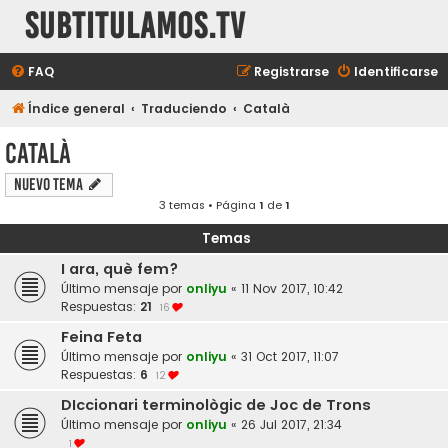
subtitulamos.tv
FAQ
Registrarse
Identificarse
Índice general
Traduciendo
Català
Català
Nuevo Tema
3 temas • Página
1
de
1
Temas
I ara, què fem?
Último mensaje por
onliyu
«
11 Nov 2017, 10:42
Respuestas:
21
16
Feina Feta
Último mensaje por
onliyu
«
31 Oct 2017, 11:07
Respuestas:
6
12
DIccionari terminològic de Joc de Trons
Último mensaje por
onliyu
«
26 Jul 2017, 21:34
1