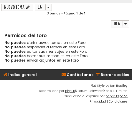
Nuevo Tema
3 temas • Página
1
de
1
Ir a
Permisos del foro
No puedes
abrir nuevos temas en este Foro
No puedes
responder a temas en este Foro
No puedes
editar sus mensajes en este Foro
No puedes
borrar sus mensajes en este Foro
No puedes
enviar adjuntos en este Foro
Índice general
Contáctanos
Borrar cookies
Flat Style by
Ian Bradley
Desarrollado por
phpBB
® Forum Software © phpBB Limited
Traducción al español por
phpBB España
Privacidad
|
Condiciones