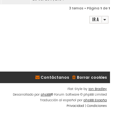
3 temas • Página
1
de
1
Ir a
Contáctanos
Borrar cookies
Flat Style by
Ian Bradley
Desarrollado por
phpBB
® Forum Software © phpBB Limited
Traducción al español por
phpBB España
Privacidad
|
Condiciones