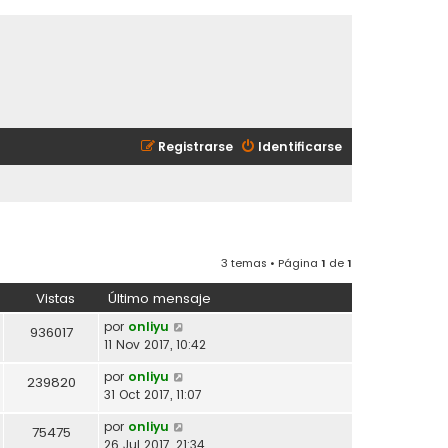
Registrarse
Identificarse
3 temas • Página
1
de
1
Vistas
Último mensaje
por
onliyu
936017
11 Nov 2017, 10:42
por
onliyu
239820
31 Oct 2017, 11:07
por
onliyu
75475
26 Jul 2017, 21:34