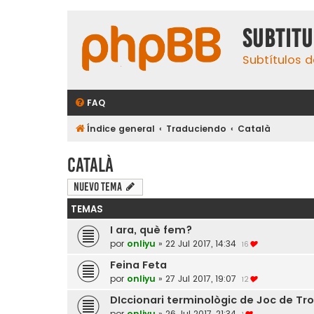
subtit
Subtítulos d
FAQ
Índice general
Traduciendo
Català
Català
Nuevo Tema
TEMAS
I ara, què fem?
por
onliyu
»
22 Jul 2017, 14:34
16
Feina Feta
por
onliyu
»
27 Jul 2017, 19:07
12
DIccionari terminològic de Joc de Tr
por
onliyu
»
26 Jul 2017, 21:34