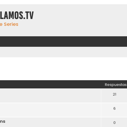
ulamos.tv
e Series
Respuestas
21
6
ons
0