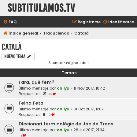
subtitulamos.tv
FAQ
Registrarse
Identificarse
Índice general
Traduciendo
Català
Català
Nuevo Tema
3 temas • Página
1
de
1
Temas
I ara, què fem?
Último mensaje por
onliyu
«
11 Nov 2017, 10:42
Respuestas:
21
16
Feina Feta
Último mensaje por
onliyu
«
31 Oct 2017, 11:07
Respuestas:
6
12
DIccionari terminològic de Joc de Trons
Último mensaje por
onliyu
«
26 Jul 2017, 21:34
1