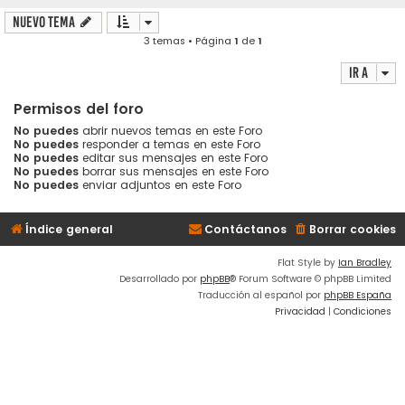
Nuevo Tema
3 temas • Página
1
de
1
Ir a
Permisos del foro
No puedes
abrir nuevos temas en este Foro
No puedes
responder a temas en este Foro
No puedes
editar sus mensajes en este Foro
No puedes
borrar sus mensajes en este Foro
No puedes
enviar adjuntos en este Foro
Índice general
Contáctanos
Borrar cookies
Flat Style by
Ian Bradley
Desarrollado por
phpBB
® Forum Software © phpBB Limited
Traducción al español por
phpBB España
Privacidad
|
Condiciones