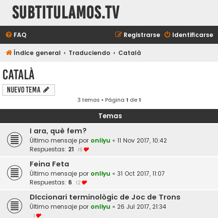
subtitulamos.tv
FAQ
Registrarse
Identificarse
Índice general
Traduciendo
Català
Català
Nuevo Tema
3 temas • Página
1
de
1
Temas
I ara, què fem?
Último mensaje por
onliyu
«
11 Nov 2017, 10:42
Respuestas:
21
16
Feina Feta
Último mensaje por
onliyu
«
31 Oct 2017, 11:07
Respuestas:
6
12
DIccionari terminològic de Joc de Trons
Último mensaje por
onliyu
«
26 Jul 2017, 21:34
1