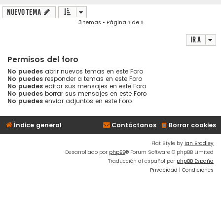
Nuevo Tema
3 temas • Página
1
de
1
Ir a
Permisos del foro
No puedes
abrir nuevos temas en este Foro
No puedes
responder a temas en este Foro
No puedes
editar sus mensajes en este Foro
No puedes
borrar sus mensajes en este Foro
No puedes
enviar adjuntos en este Foro
Índice general
Contáctanos
Borrar cookies
Flat Style by
Ian Bradley
Desarrollado por
phpBB
® Forum Software © phpBB Limited
Traducción al español por
phpBB España
Privacidad
|
Condiciones