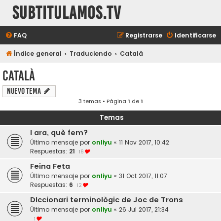
subtitulamos.tv
FAQ
Registrarse
Identificarse
Índice general
Traduciendo
Català
Català
Nuevo Tema
3 temas • Página
1
de
1
Temas
I ara, què fem?
Último mensaje por
onliyu
«
11 Nov 2017, 10:42
Respuestas:
21
16
Feina Feta
Último mensaje por
onliyu
«
31 Oct 2017, 11:07
Respuestas:
6
12
DIccionari terminològic de Joc de Trons
Último mensaje por
onliyu
«
26 Jul 2017, 21:34
1