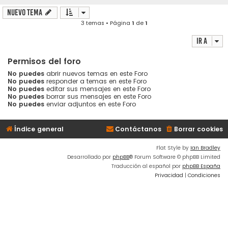
Nuevo Tema
3 temas • Página
1
de
1
Ir a
Permisos del foro
No puedes
abrir nuevos temas en este Foro
No puedes
responder a temas en este Foro
No puedes
editar sus mensajes en este Foro
No puedes
borrar sus mensajes en este Foro
No puedes
enviar adjuntos en este Foro
Índice general
Contáctanos
Borrar cookies
Flat Style by
Ian Bradley
Desarrollado por
phpBB
® Forum Software © phpBB Limited
Traducción al español por
phpBB España
Privacidad
|
Condiciones