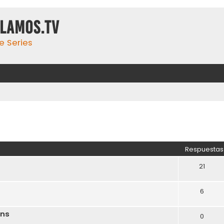
ulamos.tv
e Series
Respuestas
21
6
ons
0