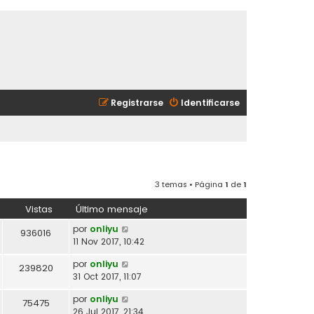
Registrarse
Identificarse
3 temas • Página
1
de
1
Vistas
Último mensaje
por
onliyu
936016
11 Nov 2017, 10:42
por
onliyu
239820
31 Oct 2017, 11:07
por
onliyu
75475
26 Jul 2017, 21:34