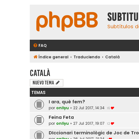
subtit
Subtítulos d
FAQ
Índice general
Traduciendo
Català
Català
Nuevo Tema
TEMAS
I ara, què fem?
por
onliyu
»
22 Jul 2017, 14:34
16
Feina Feta
por
onliyu
»
27 Jul 2017, 19:07
12
DIccionari terminològic de Joc de Tr
por
onliyu
»
26 Jul 2017, 21:34