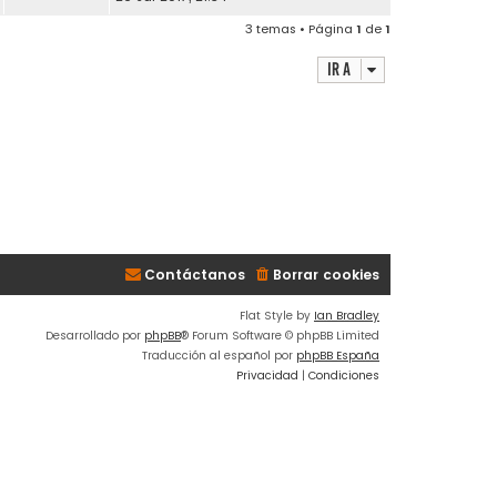
3 temas • Página
1
de
1
Ir a
Contáctanos
Borrar cookies
Flat Style by
Ian Bradley
Desarrollado por
phpBB
® Forum Software © phpBB Limited
Traducción al español por
phpBB España
Privacidad
|
Condiciones