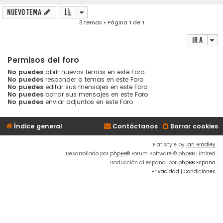
Nuevo Tema
3 temas • Página
1
de
1
Ir a
Permisos del foro
No puedes
abrir nuevos temas en este Foro
No puedes
responder a temas en este Foro
No puedes
editar sus mensajes en este Foro
No puedes
borrar sus mensajes en este Foro
No puedes
enviar adjuntos en este Foro
Índice general
Contáctanos
Borrar cookies
Flat Style by
Ian Bradley
Desarrollado por
phpBB
® Forum Software © phpBB Limited
Traducción al español por
phpBB España
Privacidad
|
Condiciones