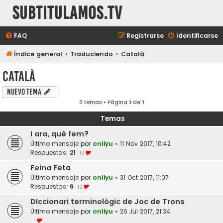
subtitulamos.tv
FAQ
Registrarse
Identificarse
Índice general
Traduciendo
Català
Català
Nuevo Tema
3 temas • Página
1
de
1
Temas
I ara, què fem?
Último mensaje por
onliyu
«
11 Nov 2017, 10:42
Respuestas:
21
16
Feina Feta
Último mensaje por
onliyu
«
31 Oct 2017, 11:07
Respuestas:
6
12
DIccionari terminològic de Joc de Trons
Último mensaje por
onliyu
«
26 Jul 2017, 21:34
1